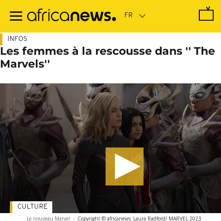
Passer
au
contenu
principal
INFOS
Les femmes à la rescousse dans '' The
Marvels''
CULTURE
Le nouveau Marvel
-
Copyright © africanews
Laura Radford/ MARVEL 2023