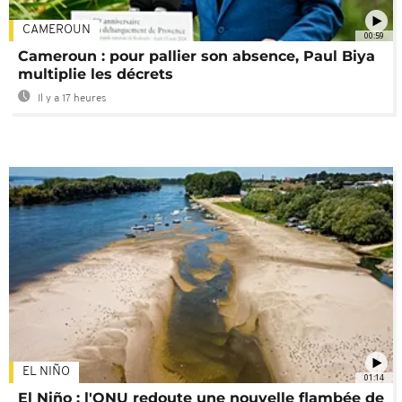
CAMEROUN
00:59
Cameroun : pour pallier son absence, Paul Biya
multiplie les décrets
Il y a 17 heures
EL NIÑO
01:14
El Niño : l'ONU redoute une nouvelle flambée de