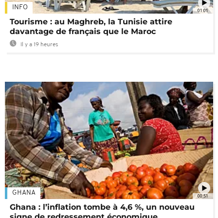
INFO
01:01
Tourisme : au Maghreb, la Tunisie attire
davantage de français que le Maroc
Il y a 19 heures
GHANA
00:51
Ghana : l’inflation tombe à 4,6 %, un nouveau
signe de redressement économique