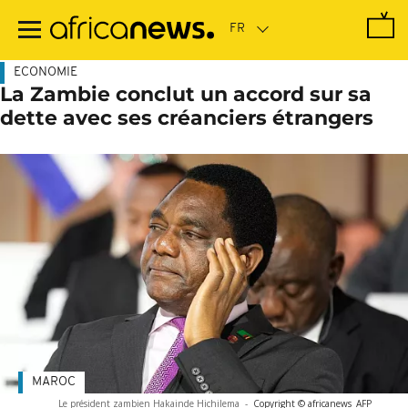
Passer
au
contenu
principal
ECONOMIE
La Zambie conclut un accord sur sa
dette avec ses créanciers étrangers
MAROC
Le président zambien Hakainde Hichilema
-
Copyright © africanews
AFP