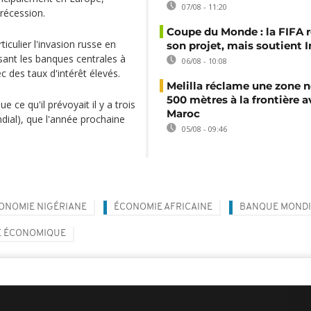
07/08 - 11:20
 récession.
Coupe du Monde : la FIFA 
iculier l'invasion russe en
son projet, mais soutient 
ssant les banques centrales à
06/08 - 10:08
c des taux d'intérêt élevés.
Melilla réclame une zone n
500 mètres à la frontière a
e ce qu'il prévoyait il y a trois
Maroc
dial), que l'année prochaine
05/08 - 09:46
ONOMIE NIGÉRIANE
ÉCONOMIE AFRICAINE
BANQUE MONDI
E ÉCONOMIQUE