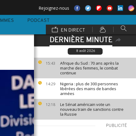
Rejoignez-nous
AMMES
PODCAST
EN DIRECT
DERNIÈRE MINUTE
8 août 2026
Afrique du Sud : 70 ans après la
15:43
marche des femmes, le combat
continue
Nigeria : plus de 300 personnes
14:29
libérées des mains de bandes
armées
Le Sénat américain vote un
12:18
nouveau train de sanctions contre
la Russie
PUBLICITÉ