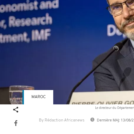
MAROC
Le directeur du Département
Dernière MAJ:
13/08/2
By Rédaction Africanews