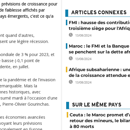
 prévisions de croissance pour
e faiblesse affichés par
ARTICLES CONNEXES
ays émergents, c'est ce qu'a
FMI : hausse des contributi
troisième siège pour l'Afri
ent quand d'autres,
13/08/2024
ssent une légère récession.
Maroc : le FMI et la Banqu
se penchent sur la dette af
mondiale de 3 % pour 2023, et
13/08/2024
 baisse (-0,1 point de
nte, en juillet.
Afrique subsaharienne : un
de la croissance attendue 
 la pandémie et de l'invasion
13/08/2024
 remarquable. Mais la
nnes historiques, avec
ésumé mardi à l'occasion d'une
Pierre-Olivier Gourinchas.
SUR LE MÊME PAYS
Ceuta : le Maroc promet d’
mi les économies avancées
retour des mineurs, le bil
voyant leurs prévisions
à 80 morts
incipalement en Europe,