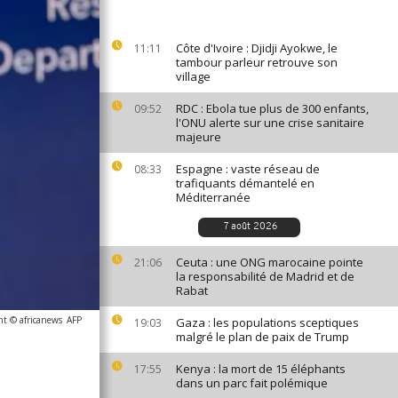
Côte d'Ivoire : Djidji Ayokwe, le
11:11
tambour parleur retrouve son
village
RDC : Ebola tue plus de 300 enfants,
09:52
l'ONU alerte sur une crise sanitaire
majeure
Espagne : vaste réseau de
08:33
trafiquants démantelé en
Méditerranée
7 août 2026
Ceuta : une ONG marocaine pointe
21:06
la responsabilité de Madrid et de
Rabat
ht © africanews
AFP
Gaza : les populations sceptiques
19:03
malgré le plan de paix de Trump
Kenya : la mort de 15 éléphants
17:55
dans un parc fait polémique