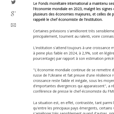
Le Fonds monétaire international a maintenu ses
l'économie mondiale en 2023, malgré les signes d
plusieurs des économies majeures, et celles de p
rappelé le chef économiste de l'institution.
Certaines prévisions s'améliorent très sensiblem
principalement, tournent au ralenti, voire connai
L'institution s'attend toujours à une croissance 
à peine plus faible en 2024, à 2,9%, soit en légère
pourcentage) par rapport à son estimation précéde
"L'économie mondiale continue de se remettre de
russe de l'Ukraine et fait preuve d'une résilience
croissance reste faible et inégale, sous les moye
d'importantes divergences qui apparaissent", a r
conférence de presse le chef-économiste du FMI, 
La situation est, en effet, contrastée, tant par
qu'entre les principaux pays émergents, certains 
s'améliorer très sensiblement quand d'autres, pr