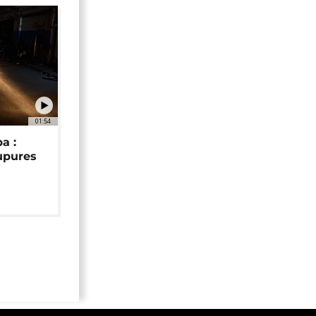
01:54
a :
upures