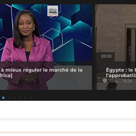
00:51
 à mieux réguler le marché de la
Égypte : le 
rica]
l'approbati
31/07 - 16:24