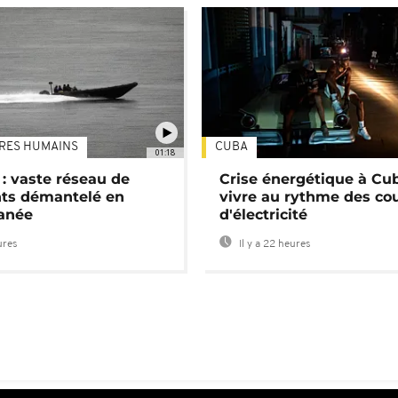
TRES HUMAINS
CUBA
01:18
: vaste réseau de
Crise énergétique à Cub
nts démantelé en
vivre au rythme des co
anée
d'électricité
ures
Il y a 22 heures