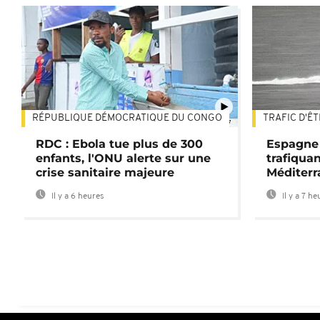
RÉPUBLIQUE DÉMOCRATIQUE DU CONGO
TRAFIC D'Ê
01:47
RDC : Ebola tue plus de 300
Espagne 
enfants, l'ONU alerte sur une
trafiqua
crise sanitaire majeure
Méditerr
Il y a 6 heures
Il y a 7 he