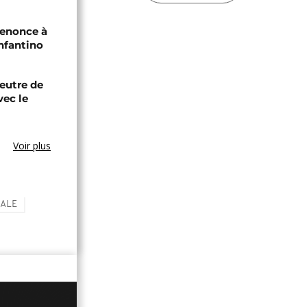
renonce à
Infantino
eutre de
vec le
Voir plus
ALE