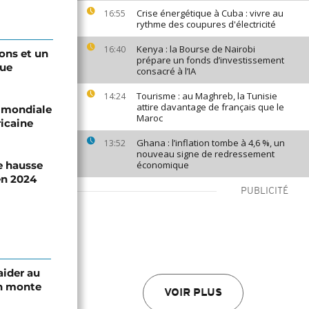
Crise énergétique à Cuba : vivre au
16:55
rythme des coupures d'électricité
Kenya : la Bourse de Nairobi
16:40
ons et un
prépare un fonds d’investissement
que
consacré à l’IA
Tourisme : au Maghreb, la Tunisie
14:24
attire davantage de français que le
e mondiale
Maroc
ricaine
Ghana : l’inflation tombe à 4,6 %, un
13:52
nouveau signe de redressement
e hausse
économique
en 2024
PUBLICITÉ
aider au
an monte
VOIR PLUS