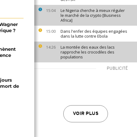
Le Nigeria cherche à mieux réguler
15:04
le marché de la crypto [Business
Africa]
e Wagner
rique ?
Dans l'enfer des équipes engagées
15:00
dans la lutte contre Ebola
La montée des eaux des lacs
14:26
 mènent
rapproche les crocodiles des
gence
populations
PUBLICITÉ
jours
 mort de
VOIR PLUS