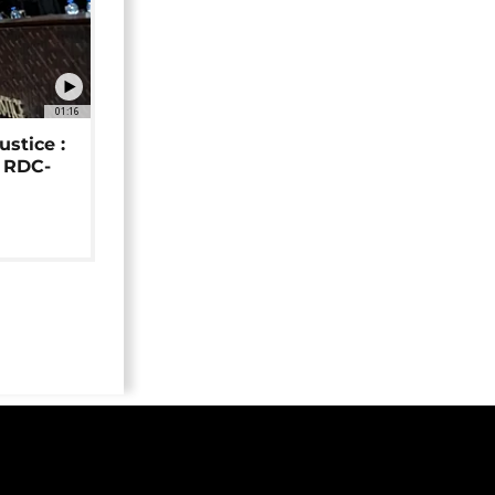
01:16
ustice :
e RDC-