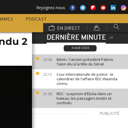
Rejoignez-nous
AMMES
PODCAST
EN DIRECT
DERNIÈRE MINUTE
endu 2
6 août 2026
Bénin : l'ancien président Patrice
22:48
Talon élu à la tête du Sénat
Cour Internationale de justice : le
22:12
calendrier de l'affaire RDC-Rwanda
connu
RDC : suspicion d'Ebola dans un
21:08
bateau, les passagers testés et
confinés
PUBLICITÉ