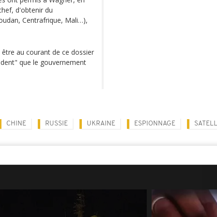
ef, d'obtenir du
oudan, Centrafrique, Mali…),
é être au courant de ce dossier
évident" que le gouvernement
CHINE
RUSSIE
UKRAINE
ESPIONNAGE
SATELL