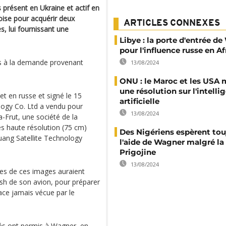
présent en Ukraine et actif en
oise pour acquérir deux
ARTICLES CONNEXES
, lui fournissant une
Libye : la porte d'entrée d
pour l'influence russe en Af
es à la demande provenant
13/08/2024
ONU : le Maroc et les USA
une résolution sur l'intelli
t en russe et signé le 15
artificielle
logy Co. Ltd a vendu pour
13/08/2024
-Frut, une société de la
rès haute résolution (75 cm)
Des Nigériens espèrent tou
uang Satellite Technology
l'aide de Wagner malgré la
Prigojine
13/08/2024
nes de ces images auraient
sh de son avion, pour préparer
ace jamais vécue par le
hés ont permis à Wagner, en