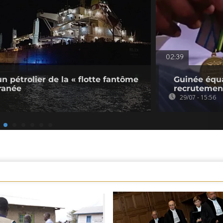
02:39
un pétrolier de la « flotte fantôme
Guinée équa
ranée
recrutement
29/07 - 15:56