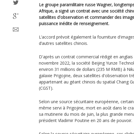
Le groupe paramilitaire russe Wagner, longtemps 
Afrique, a signé un contrat avec une société chin
satellites d'observation et commander des images
puissance inédite de renseignement.
L’accord prévoit également la fourniture d'imag
d’autres satellites chinois.
D'après un contrat commercial rédigé en anglais e
novembre 2022, la société Beijing Yunze Techno
environ 31 millions de dollars (235 M RMB) à Nika
galaxie Prigojine, deux satellites d'observation t
appartenant au géant chinois du spatial Chang G
(CGST).
Selon une source sécuritaire européenne, certai
même servi à Prigojine, mort en août dans le cra
sa mutinerie du mois de juin, la plus grande men
président Vladimir Poutine en 20 ans de pouvoir.
Selon la source sécuritaire européenne, ces clic