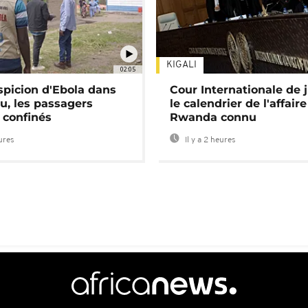
KIGALI
02:05
spicion d'Ebola dans
Cour Internationale de j
u, les passagers
le calendrier de l'affair
 confinés
Rwanda connu
eures
Il y a 2 heures