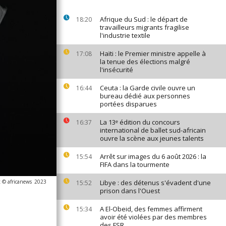
Afrique du Sud : le départ de
18:20
travailleurs migrants fragilise
l'industrie textile
Haïti : le Premier ministre appelle à
17:08
la tenue des élections malgré
l'insécurité
Ceuta : la Garde civile ouvre un
16:44
bureau dédié aux personnes
portées disparues
La 13ᵉ édition du concours
16:37
international de ballet sud-africain
ouvre la scène aux jeunes talents
Arrêt sur images du 6 août 2026 : la
15:54
FIFA dans la tourmente
 © africanews
2023
Libye : des détenus s'évadent d'une
15:52
prison dans l'Ouest
A El-Obeid, des femmes affirment
15:34
avoir été violées par des membres
des FSR