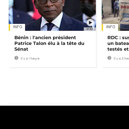
INFO
INFO
01:02
Bénin : l'ancien président
RDC : su
Patrice Talon élu à la tête du
un batea
Sénat
testés et
Il y a 1 heure
Il y a 3 h