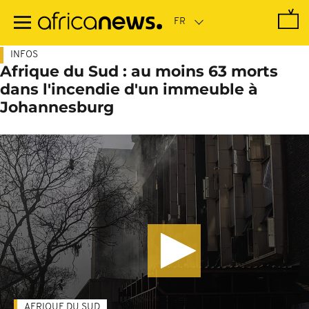
Passer
au
contenu
principal
INFOS
Afrique du Sud : au moins 63 morts
dans l'incendie d'un immeuble à
Johannesburg
AFRIQUE DU SUD