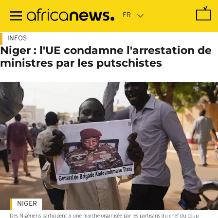
Passer
au
contenu
principal
INFOS
Niger : l'UE condamne l'arrestation de
ministres par les putschistes
NIGER
Des Nigériens participent à une marche organisée par les partisans du chef du coup