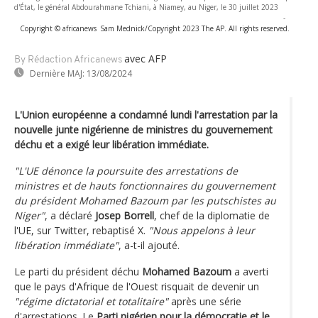
d'État, le général Abdourahmane Tchiani, à Niamey, au Niger, le 30 juillet 2023
-
Copyright © africanews
Sam Mednick/Copyright 2023 The AP. All rights reserved.
avec AFP
By Rédaction Africanews
Dernière MAJ:
13/08/2024
L'Union européenne a condamné lundi l'arrestation par la
nouvelle junte nigérienne de ministres du gouvernement
déchu et a exigé leur libération immédiate.
"L'UE dénonce la poursuite des arrestations de
ministres et de hauts fonctionnaires du gouvernement
du président Mohamed Bazoum par les putschistes au
Niger"
, a déclaré
Josep Borrell
, chef de la diplomatie de
l'UE, sur Twitter, rebaptisé X.
"Nous appelons à leur
libération immédiate"
, a-t-il ajouté.
Le parti du président déchu
Mohamed Bazoum
a averti
que le pays d'Afrique de l'Ouest risquait de devenir un
"régime dictatorial et totalitaire"
après une série
d'arrestations. Le
Parti nigérien pour la démocratie et le