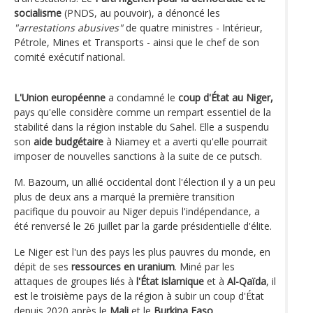
socialisme
(PNDS, au pouvoir), a dénoncé les
"arrestations abusives"
de quatre ministres - Intérieur,
Pétrole, Mines et Transports - ainsi que le chef de son
comité exécutif national.
L'Union européenne
a condamné le
coup d'État au Niger,
pays qu'elle considère comme un rempart essentiel de la
stabilité dans la région instable du Sahel. Elle a suspendu
son
aide budgétaire
à Niamey et a averti qu'elle pourrait
imposer de nouvelles sanctions à la suite de ce putsch.
M. Bazoum, un allié occidental dont l'élection il y a un peu
plus de deux ans a marqué la première transition
pacifique du pouvoir au Niger depuis l'indépendance, a
été renversé le 26 juillet par la garde présidentielle d'élite.
Le Niger est l'un des pays les plus pauvres du monde, en
dépit de ses
ressources en uranium
. Miné par les
attaques de groupes liés à
l'État islamique
et à
Al-Qaïda
, il
est le troisième pays de la région à subir un coup d'État
depuis 2020 après le
Mali
et le
Burkina Faso
.