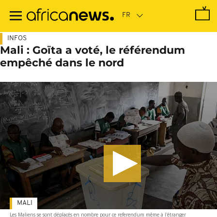
Passer
au
contenu
principal
INFOS
Mali : Goïta a voté, le référendum
empêché dans le nord
MALI
Les Maliens se sont déplacés en nombre pour ce referendum même à l'étranger