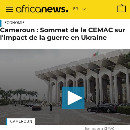
Passer
au
contenu
principal
ECONOMIE
Cameroun : Sommet de la CEMAC sur
l'impact de la guerre en Ukraine
CAMEROUN
Sommet de la CEMAC
-