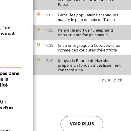
Rabat
Gaza : les populations sceptiques
19:03
malgré le plan de paix de Trump
, "un
Kenya : la mort de 15 éléphants
17:55
 avocat
dans un parc fait polémique
Crise énergétique à Cuba : vivre au
16:55
rythme des coupures d'électricité
Kenya : la Bourse de Nairobi
16:40
prépare un fonds d’investissement
consacré à l’IA
pés dans
e la
PUBLICITÉ
lité
U :
s d'un
VOIR PLUS
omaye