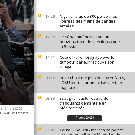
Nigeria : plus de 300 personnes
14:29
libérées des mains de bandes
armées
Le Sénat américain vote un
12:18
nouveau train de sanctions contre
la Russie
Côte d'Ivoire : Djidji Ayokwe, le
11:11
tambour parleur retrouve son
village
RDC : Ebola tue plus de 300 enfants,
09:52
l'ONU alerte sur une crise sanitaire
majeure
Espagne : vaste réseau de
08:33
trafiquants démantelé en
Méditerranée
 le 16 mars 2023.
-
N/AFP or licensors
7 août 2026
Ceuta : une ONG marocaine pointe
21:06
la responsabilité de Madrid et de