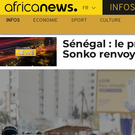
Passer
INFO
au
contenu
INFOS
ECONOMIE
SPORT
CULTURE
principal
Sénégal : le
Sonko renvoy