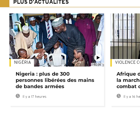
PLUS D'ACTUALITÉS
NIGÉRIA
VIOLENCE C
02:08
Nigeria : plus de 300
Afrique 
personnes libérées des mains
la march
de bandes armées
combat 
Il y a 17 heures
Il y a 16 h