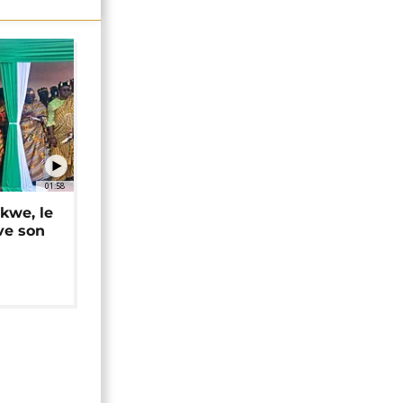
01:58
okwe, le
ve son