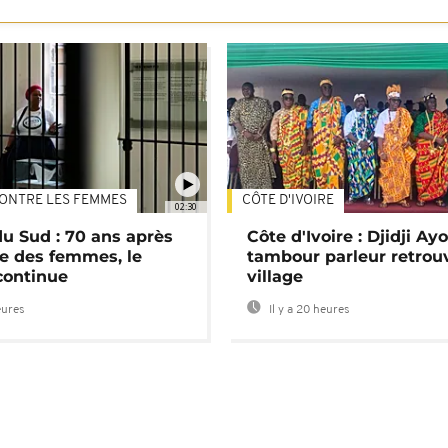
ONTRE LES FEMMES
CÔTE D'IVOIRE
02:30
du Sud : 70 ans après
Côte d'Ivoire : Djidji Ay
e des femmes, le
tambour parleur retrou
continue
village
eures
Il y a 20 heures