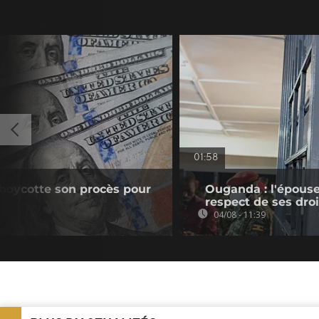
01:58
boycotte son procès pour
Ouganda : l'épouse
respect de ses droi
04/08 - 11:39