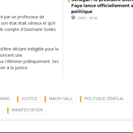
Faye lance officiellement 
politique
té par un professeur de
27/07 - 10:55
on état était sérieux et qu'il
our le compte d'Ousmane Sonko
tre déclaré inéligible pour la
énoncent une
ur l'éliminer politiquement. Ses
er à la justice.
ONKO
JUSTICE
MACKY SALL
POLITIQUE SÉNÉGAL
MANIFESTATION