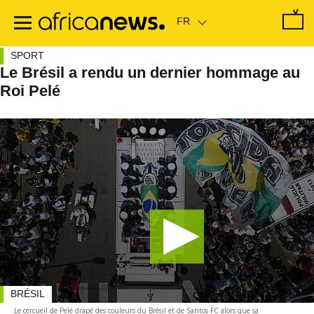
Passer
au
contenu
principal
SPORT
Le Brésil a rendu un dernier hommage au
Roi Pelé
BRÉSIL
Le cercueil de Pelé drapé des couleurs du Brésil et de Santos FC alors que sa