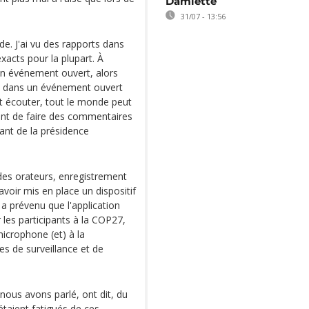
Damiette
31/07 - 13:56
de. J'ai vu des rapports dans
exacts pour la plupart. À
d'un événement ouvert, alors
le dans un événement ouvert
t écouter, tout le monde peut
vant de faire des commentaires
ant de la présidence
 des orateurs, enregistrement
voir mis en place un dispositif
a prévenu que l'application
les participants à la COP27,
microphone (et) à la
es de surveillance et de
nous avons parlé, ont dit, du
étaient fatigués de ces,