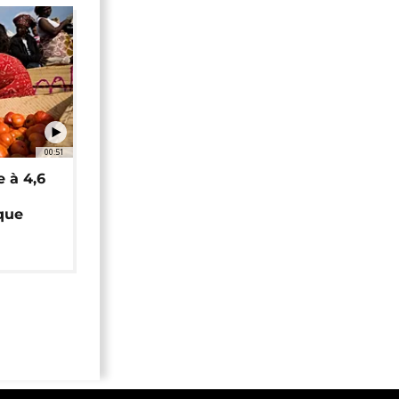
00:51
e à 4,6
que