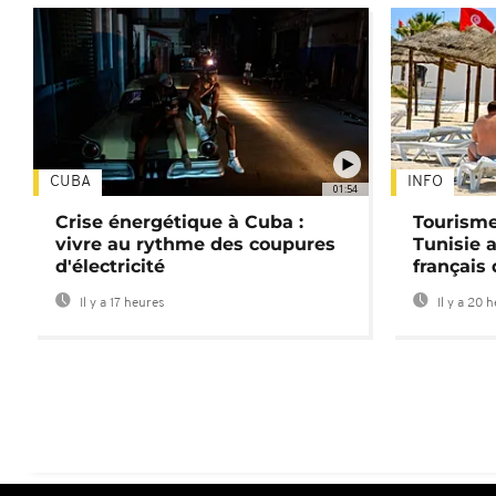
CUBA
INFO
01:54
Crise énergétique à Cuba :
Tourisme
vivre au rythme des coupures
Tunisie 
d'électricité
français
Il y a 17 heures
Il y a 20 