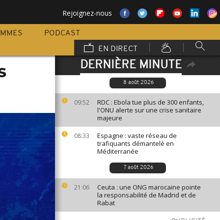
Rejoignez-nous
AMMES
PODCAST
EN DIRECT
DERNIÈRE MINUTE
s
8 août 2026
RDC : Ebola tue plus de 300 enfants,
09:52
l'ONU alerte sur une crise sanitaire
majeure
Espagne : vaste réseau de
08:33
trafiquants démantelé en
Méditerranée
7 août 2026
Ceuta : une ONG marocaine pointe
21:06
la responsabilité de Madrid et de
Rabat