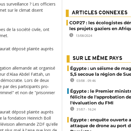
us surveillance ? Les officiers
et sur le climat disent
ARTICLES CONNEXES
COP27 : les écologistes d
les projets gaziers en Afriq
es de la société civile, ont
mmet.
13/08/2024
 aurait déposé plainte auprès
SUR LE MÊME PAYS
égation allemande ait organisé
Égypte : un séisme de ma
œur d'Alaa Abdel Fattah, un
5,5 secoue la région de Su
o-démocratie. Lors de deux
03/08 - 09:46
 par des participants pro-
Égypte : le Premier minist
iminel" et non de "prisonnier
félicite de l'approbation d
l'évaluation du FMI
31/07 - 16:24
 aurait déposé plainte auprès
e la fondation Heinrich Boll
Égypte : enquête ouverte 
élévision allemande ZDF qu'elle
attaque de drone au port d
nt plus mal à l'aise que lors de