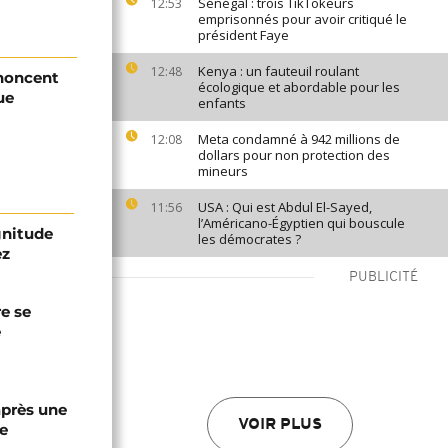
Sénégal : trois TikTokeurs
12:53
emprisonnés pour avoir critiqué le
président Faye
Kenya : un fauteuil roulant
12:48
énoncent
écologique et abordable pour les
ue
enfants
Meta condamné à 942 millions de
12:08
dollars pour non protection des
mineurs
USA : Qui est Abdul El-Sayed,
11:56
l’Américano-Égyptien qui bouscule
gnitude
les démocrates ?
ez
PUBLICITÉ
re se
e
après une
VOIR PLUS
e