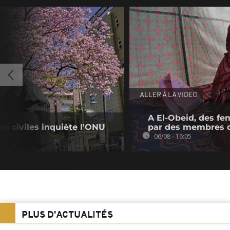
ALLER À LA VIDEO
A El-Obeid, des fe
tés civiles inquiète l'ONU
par des membres 
06/08 - 16:05
PLUS D'ACTUALITÉS