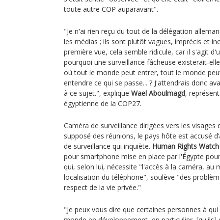
toute autre COP auparavant".
"Je n'ai rien reçu du tout de la délégation alleman
les médias ; ils sont plutôt vagues, imprécis et in
première vue, cela semble ridicule, car il s'agit 
pourquoi une surveillance fâcheuse existerait-el
où tout le monde peut entrer, tout le monde peu
entendre ce qui se passe... ? J'attendrais donc a
à ce sujet.", explique
Wael Aboulmagd
, représent
égyptienne de la COP27.
Caméra de surveillance dirigées vers les visages
supposé des réunions, le pays hôte est accusé d’a
de surveillance qui inquiète.
Human Rights Watch
pour smartphone mise en place par l'Égypte pour 
qui, selon lui, nécessite "l'accès à la caméra, au 
localisation du téléphone", soulève "des problèm
respect de la vie privée."
"Je peux vous dire que certaines personnes à qui 
monde en développement, en particulier, [qu'ils] 