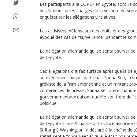
Les participants à la COP27 en Egypte, sont-ils so
des Nations unies chargés de la sécurité du somm
enquêter sur les allégations y relatives.
Les activistes, défenseurs des droits et des group
évoqué des cas de "surveillance" pendant le so
La délégation allemande qui se sentait surveillée
de l’Egypte.
Ces allégations ont fait surface après que la dél
un événement auquel participait Sanaa Seif, la s
gréviste de la faim emprisonné et un militant pr
conférences de presse, Sanaa Seif a été chahutée
gouvernementaux qui ont qualifié son frère de "cr
politique".
La délégation allemande qui se sentait surveillée
de l’Egypte. Liane Schalatek, directrice associée d
Stiftung à Washington, a déclaré à la chaîne de t
s'était sentie "observée" et qu'elle était "claireme