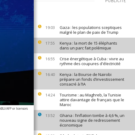
PUBLICITÉ
Gaza : les populations sceptiques
19:03
malgré le plan de paix de Trump
Kenya : la mort de 15 éléphants
17:55
dans un parc fait polémique
Crise énergétique à Cuba : vivre au
16:55
rythme des coupures d'électricité
Kenya : la Bourse de Nairobi
16:40
prépare un fonds d’investissement
consacré à l’IA
Tourisme : au Maghreb, la Tunisie
14:24
attire davantage de français que le
Maroc
I/AFP or licensors
Ghana : l’inflation tombe à 4,6 %, un
13:52
nouveau signe de redressement
économique