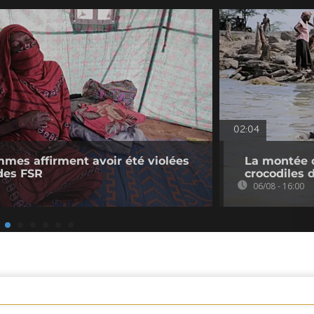
02:04
mmes affirment avoir été violées
La montée d
des FSR
crocodiles 
06/08 - 16:00