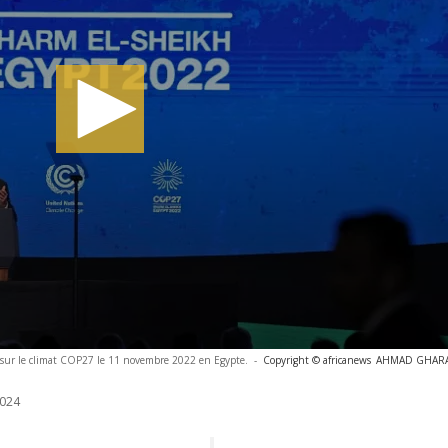
e sur le climat COP27 le 11 novembre 2022 en Egypte.
-
Copyright © africanews
AHMAD GHARABL
024