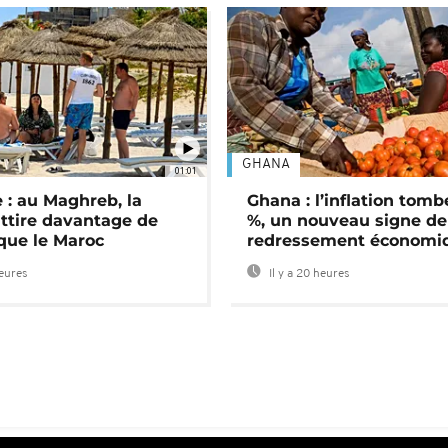
GHANA
01:01
 : au Maghreb, la
Ghana : l’inflation tomb
attire davantage de
%, un nouveau signe de
 que le Maroc
redressement économi
heures
Il y a 20 heures