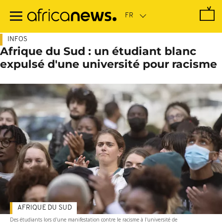
Passer
au
contenu
principal
INFOS
Afrique du Sud : un étudiant blanc
expulsé d'une université pour racisme
AFRIQUE DU SUD
Des étudiants lors d'une manifestation contre le racisme à l'université de