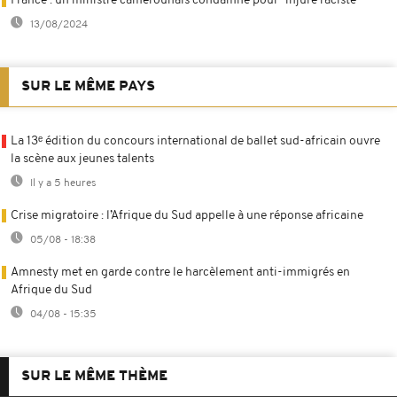
France : un ministre camerounais condamné pour "injure raciste"
13/08/2024
SUR LE MÊME PAYS
La 13ᵉ édition du concours international de ballet sud-africain ouvre
la scène aux jeunes talents
Il y a 5 heures
Crise migratoire : l’Afrique du Sud appelle à une réponse africaine
05/08 - 18:38
Amnesty met en garde contre le harcèlement anti-immigrés en
Afrique du Sud
04/08 - 15:35
SUR LE MÊME THÈME