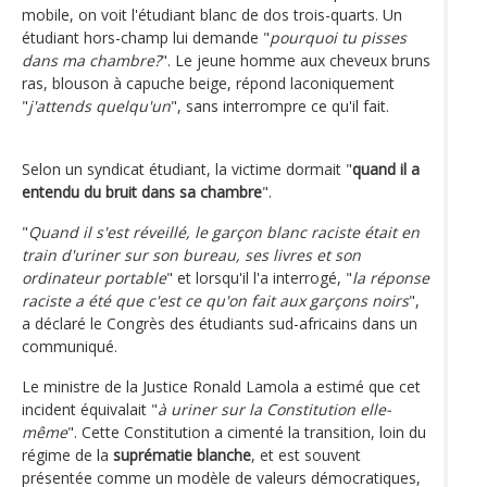
mobile, on voit l'étudiant blanc de dos trois-quarts. Un
étudiant hors-champ lui demande "
pourquoi tu pisses
dans ma chambre?
". Le jeune homme aux cheveux bruns
ras, blouson à capuche beige, répond laconiquement
"
j'attends quelqu'un
", sans interrompre ce qu'il fait.
Selon un syndicat étudiant, la victime dormait "
quand il a
entendu du bruit dans sa chambre
".
"
Quand il s'est réveillé, le garçon blanc raciste était en
train d'uriner sur son bureau, ses livres et son
ordinateur portable
" et lorsqu'il l'a interrogé, "
la réponse
raciste a été que c'est ce qu'on fait aux garçons noirs
",
a déclaré le Congrès des étudiants sud-africains dans un
communiqué.
Le ministre de la Justice Ronald Lamola a estimé que cet
incident équivalait "
à uriner sur la Constitution elle-
même
". Cette Constitution a cimenté la transition, loin du
régime de la
suprématie blanche
, et est souvent
présentée comme un modèle de valeurs démocratiques,