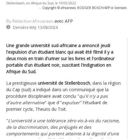
Stellenbosch, en Afrique du Sud, le 19/05/2022
-
Copyright © africanews
RODGER BOSCH/AFP or licensors
avec AFP
By Rédaction Africanews
Dernière MAJ:
13/08/2024
Une grande université sud-africaine a annoncé jeudi
l'expulsion d'un étudiant blanc qui avait été filmé il y a
deux mois en train d'uriner sur les livres et l'ordinateur
portable d'un étudiant noir, suscitant l'indignation en
Afrique du Sud.
La prestigieuse
université de Stellenbosch
, dans la région
du Cap (sud) a indiqué dans un communiqué que la
procédure disciplinaire avait conclu "
qu'il n'y a pas
d'autre alternative
" que d'"
expulser
" l'étudiant de
premier cycle, Theuns du Toit.
"
L'université a une tolérance zéro vis-à-vis du racisme,
de la discrimination, des préjugés et des
comportements qui portent atteinte à la dignité d'une