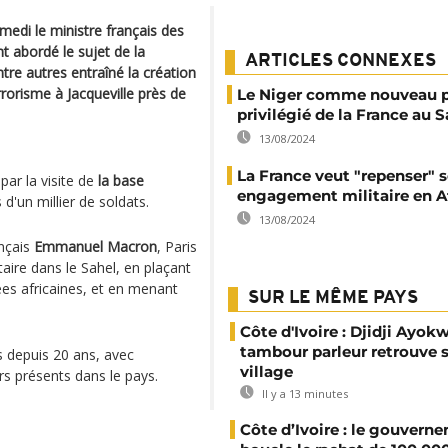
medi le ministre français des
abordé le sujet de la
ARTICLES CONNEXES
ntre autres entraîné la création
rrorisme à Jacqueville près de
Le Niger comme nouveau p
privilégié de la France au S
13/08/2024
La France veut "repenser" 
par la visite de
la base
engagement militaire en A
d'un millier de soldats.
13/08/2024
ançais
Emmanuel Macron
, Paris
itaire dans le Sahel, en plaçant
es africaines, et en menant
SUR LE MÊME PAYS
Côte d'Ivoire : Djidji Ayokw
tambour parleur retrouve 
s depuis 20 ans, avec
village
ers présents dans le pays.
Il y a 13 minutes
Côte d’Ivoire : le gouvern