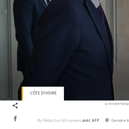
CÔTE D'IVOIRE
Volume
Le ministre frança
90%
avec AFP
Dernière M
By Rédaction Africanews