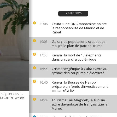
7 août 2026
Ceuta : une ONG marocaine pointe
21:06
la responsabilité de Madrid et de
Rabat
Gaza : les populations sceptiques
19:03
malgré le plan de paix de Trump
Kenya : la mort de 15 éléphants
17:55
dans un parc fait polémique
Crise énergétique à Cuba : vivre au
16:55
rythme des coupures d'électricité
Kenya : la Bourse de Nairobi
16:40
prépare un fonds d’investissement
consacré à l’IA
 16 juillet 2022.
-
O/AFP or licensors
Tourisme : au Maghreb, la Tunisie
14:24
attire davantage de français que le
Maroc