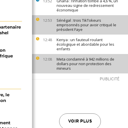
Ghana : l’inflation tombe à 4,6 %, un
13:52
nouveau signe de redressement
économique
Sénégal : trois TikTokeurs
12:53
emprisonnés pour avoir critiqué le
artenaire
président Faye
ahel
Kenya : un fauteuil roulant
12:48
écologique et abordable pour les
enfants
son
frique
Meta condamné à 942 millions de
12:08
dollars pour non protection des
mineurs
PUBLICITÉ
e, le
son
VOIR PLUS
ement