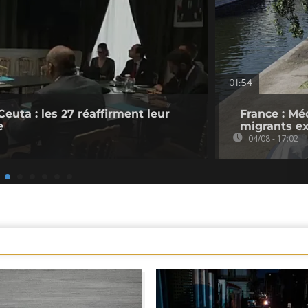
01:54
Ceuta : les 27 réaffirment leur
France : Mé
e
migrants ex
04/08 - 17:02