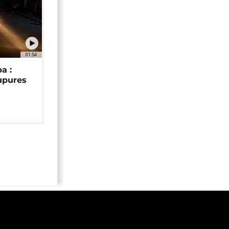
01:54
a :
upures