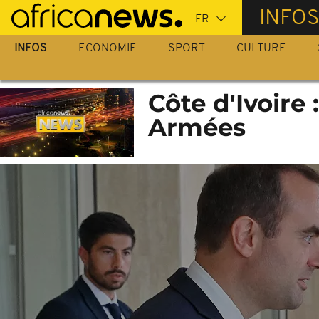
Passer
INFO
au
contenu
INFOS
ECONOMIE
SPORT
CULTURE
principal
Côte d'Ivoire 
Armées