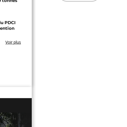
0 tonnes
 du PDCI
tention
Voir plus