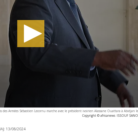
is des Armées Sébastien Lecornu marche avec le président ivoirien Alassane Ouattara à Abidjan le
Copyright © africanews
ISSOUF SANOG
AJ:
13/08/2024