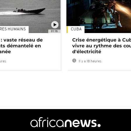
TRES HUMAINS
CUBA
01:18
: vaste réseau de
Crise énergétique à Cub
nts démantelé en
vivre au rythme des co
anée
d'électricité
eures
Il y a 18 heures