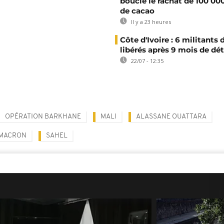
boucle le rachat de 100 00
de cacao
Il y a 23 heures
Côte d'Ivoire : 6 militants
libérés après 9 mois de dé
22/07 - 12:35
OPÉRATION BARKHANE
MALI
ALASSANE OUATTARA
MACRON
SAHEL