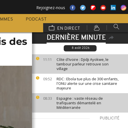
Rejoignez-nous
AMMES
PODCAST
EN DIRECT
DERNIÈRE MINUTE
is des
8 août 2026
Côte d'Ivoire : Djidji Ayokwe, le
11:11
tambour parleur retrouve son
village
RDC : Ebola tue plus de 300 enfants,
09:52
l'ONU alerte sur une crise sanitaire
majeure
Espagne : vaste réseau de
08:33
trafiquants démantelé en
Méditerranée
PUBLICITÉ