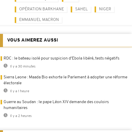
OPÉRATION BARKHANE
SAHEL
NIGER
EMMANUEL MACRON
VOUS AIMEREZ AUSSI
RDC : le bateau isolé pour suspicion d'Ebola libéré, tests négatifs
Il y a 30 minutes
Sierra Leone : Maada Bio exhorte le Parlement à adopter une réforme
électorale
Il y a 1 heure
Guerre au Soudan : le pape Léon XIV demande des couloirs
humanitaires
Il y a 2 heures