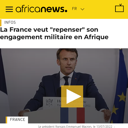
Passer
au
contenu
principal
INFOS
La France veut "repenser" son
engagement militaire en Afrique
FRANCE
Le président français Emmanuel Macron, le 13/07/2022
-