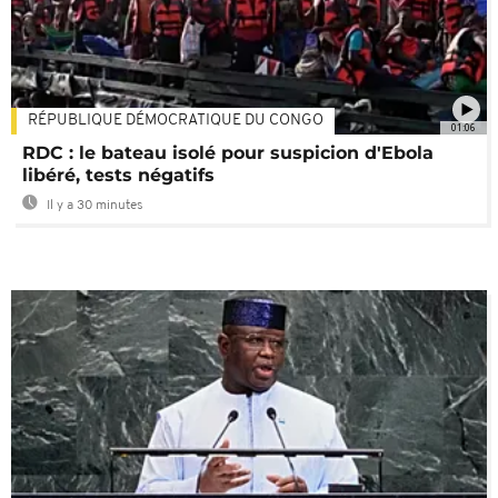
RÉPUBLIQUE DÉMOCRATIQUE DU CONGO
01:06
RDC : le bateau isolé pour suspicion d'Ebola
libéré, tests négatifs
Il y a 30 minutes