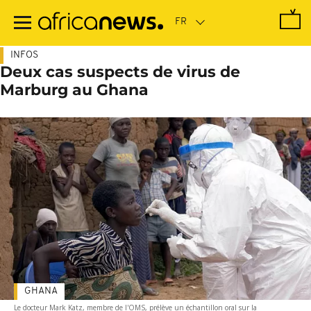
Passer
au
contenu
principal
INFOS
Deux cas suspects de virus de
Marburg au Ghana
GHANA
Le docteur Mark Katz, membre de l'OMS, prélève un échantillon oral sur la