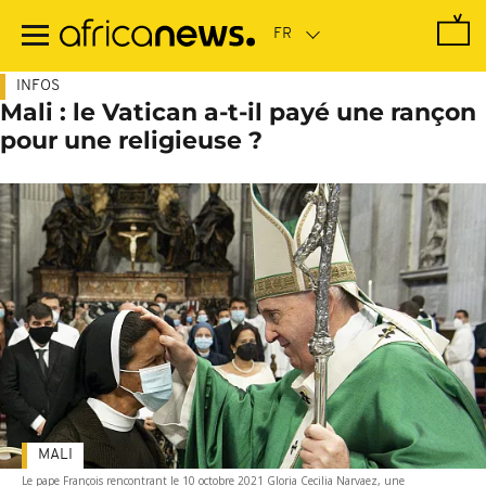
Passer
au
contenu
principal
INFOS
Mali : le Vatican a-t-il payé une rançon
pour une religieuse ?
MALI
Le pape François rencontrant le 10 octobre 2021 Gloria Cecilia Narvaez, une