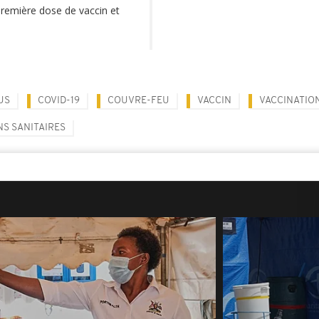
première dose de vaccin et
US
COVID-19
COUVRE-FEU
VACCIN
VACCINATIO
NS SANITAIRES