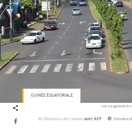
GUINÉE ÉQUATORIALE
Une vue générale d'un
avec AFP
Dernière M
By Rédaction Africanews