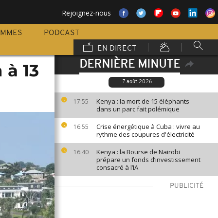
Rejoignez-nous
AMMES
PODCAST
EN DIRECT
DERNIÈRE MINUTE
 à 13
7 août 2026
Kenya : la mort de 15 éléphants
17:55
dans un parc fait polémique
Crise énergétique à Cuba : vivre au
16:55
rythme des coupures d'électricité
Kenya : la Bourse de Nairobi
16:40
prépare un fonds d’investissement
consacré à l’IA
PUBLICITÉ