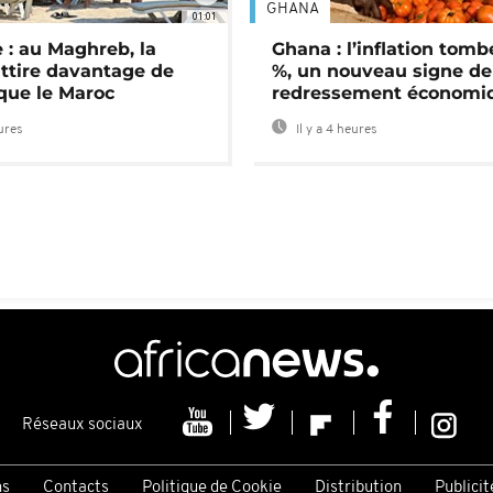
GHANA
01:01
 : au Maghreb, la
Ghana : l’inflation tomb
attire davantage de
%, un nouveau signe de
 que le Maroc
redressement économi
eures
Il y a 4 heures
Réseaux sociaux
ns
Contacts
Politique de Cookie
Distribution
Publicit