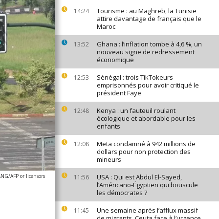
Tourisme : au Maghreb, la Tunisie
14:24
attire davantage de français que le
Maroc
Ghana : l’inflation tombe à 4,6 %, un
13:52
nouveau signe de redressement
économique
Sénégal : trois TikTokeurs
12:53
emprisonnés pour avoir critiqué le
président Faye
Kenya : un fauteuil roulant
12:48
écologique et abordable pour les
enfants
Meta condamné à 942 millions de
12:08
dollars pour non protection des
mineurs
G/AFP or licensors
USA : Qui est Abdul El-Sayed,
11:56
l’Américano-Égyptien qui bouscule
les démocrates ?
Une semaine après l’afflux massif
11:45
de migrants, Ceuta face à l’urgence