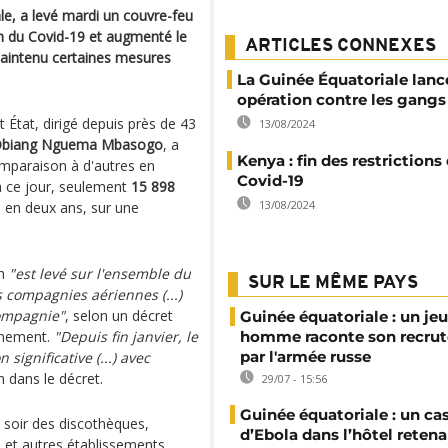
ale, a levé mardi un couvre-feu
on du Covid-19 et augmenté le
ARTICLES CONNEXES
maintenu certaines mesures
La Guinée Équatoriale lanc
opération contre les gangs
 État, dirigé depuis près de 43
13/08/2024
Obiang Nguema Mbasogo
, a
Kenya : fin des restrictions
mparaison à d'autres en
Covid-19
 à ce jour, seulement
15 898
13/08/2024
 en deux ans, sur une
6h
"est levé sur l'ensemble du
SUR LE MÊME PAYS
es compagnies aériennes (...)
compagnie"
, selon un décret
Guinée équatoriale : un je
ernement.
"Depuis fin janvier, le
homme raconte son recru
par l'armée russe
significative (...) avec
on dans le décret.
29/07 - 15:56
Guinée équatoriale : un ca
 soir des discothèques,
d’Ebola dans l’hôtel reten
s et autres établissements