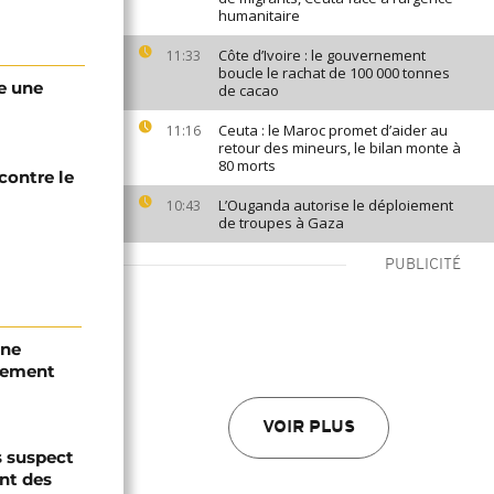
humanitaire
Côte d’Ivoire : le gouvernement
11:33
boucle le rachat de 100 000 tonnes
e une
de cacao
Ceuta : le Maroc promet d’aider au
11:16
retour des mineurs, le bilan monte à
80 morts
 contre le
L’Ouganda autorise le déploiement
10:43
de troupes à Gaza
PUBLICITÉ
une
tement
VOIR PLUS
s suspect
ant des