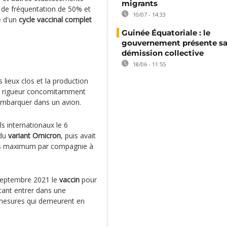
migrants
 de fréquentation de 50% et
10/07 - 14:33
e d'un
cycle vaccinal complet
Guinée Équatoriale : le
gouvernement présente s
démission collective
18/06 - 11:55
 lieux clos et la production
e rigueur concomitamment
 embarquer dans un avion.
s internationaux le 6
 du
variant Omicron
, puis avait
res maximum par compagnie à
 septembre 2021 le
vaccin
pour
tant entrer dans une
 mesures qui demeurent en