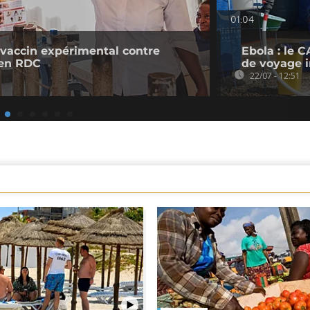
01:04
 vaccin expérimental contre
Ebola : le 
 en RDC
de voyage 
22/07 - 12:51