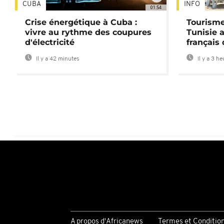
CUBA
INFO
01:54
Crise énergétique à Cuba :
Tourisme
vivre au rythme des coupures
Tunisie 
d'électricité
français
Il y a 42 minutes
Il y a 3 h
A propos d'Africanews
Termes et Conditio