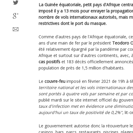
La Guinée équatoriale, petit pays d'Afrique centr
imposé il y a 13 mois pour enrayer la propagati
nombre de vols internationaux autorisés, mais 
restrictives dont le port du masque.
Comme d'autres pays de l'Afrique équatoriale, cet
ans d'une main de fer par le président
Teodoro 
été relativement épargné par la pandémie par co
Afrique et surtout sur d'autres continents, avec,
cas positifs
et 183 décès officiellement annoncés
population de près de 1,5 million d'habitants.
Le
couvre-feu
imposé en février 2021 de 19h à 
territoire national et les vols internationaux d
sont portés à quatre vols par semaine et par 
publié mardi sur le site internet officiel du gouv
taux d'infection met en évidence une diminution 
aujourd'hui un taux de positivité de 0,2%"
, lit-
Le gouvernement autorise donc la réouverture le
casinos, bars, parcs, restaurants, piscines, plage