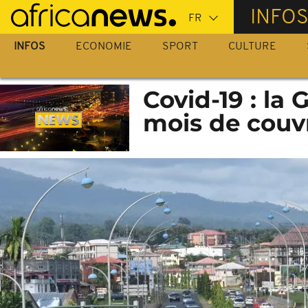
Passer
INFO
au
contenu
INFOS
ECONOMIE
SPORT
CULTURE
principal
Covid-19 : la 
mois de couv