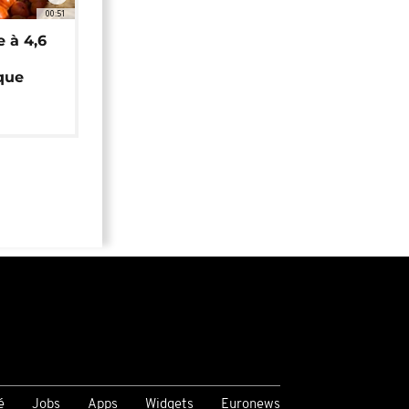
00:51
e à 4,6
que
é
Jobs
Apps
Widgets
Euronews