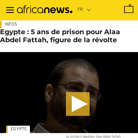
Passer
au
contenu
principal
INFOS
Egypte : 5 ans de prison pour Alaa
Abdel Fattah, figure de la révolte
EGYPTE
Le militant égyptien Alaa Abdel Fattah
-