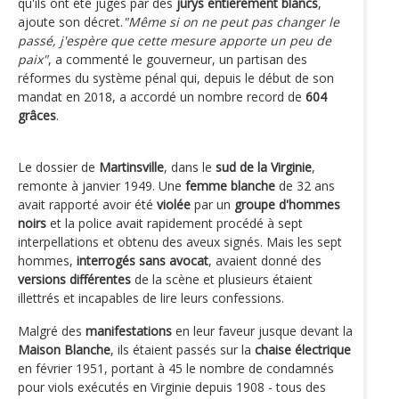
qu'ils ont été jugés par des
jurys entièrement blancs
,
ajoute son décret.
"Même si on ne peut pas changer le
passé, j'espère que cette mesure apporte un peu de
paix"
, a commenté le gouverneur, un partisan des
réformes du système pénal qui, depuis le début de son
mandat en 2018, a accordé un nombre record de
604
grâces
.
Le dossier de
Martinsville
, dans le
sud de la Virginie
,
remonte à janvier 1949. Une
femme blanche
de 32 ans
avait rapporté avoir été
violée
par un
groupe d'hommes
noirs
et la police avait rapidement procédé à sept
interpellations et obtenu des aveux signés. Mais les sept
hommes,
interrogés sans avocat
, avaient donné des
versions différentes
de la scène et plusieurs étaient
illettrés et incapables de lire leurs confessions.
Malgré des
manifestations
en leur faveur jusque devant la
Maison Blanche
, ils étaient passés sur la
chaise électrique
en février 1951, portant à 45 le nombre de condamnés
pour viols exécutés en Virginie depuis 1908 - tous des