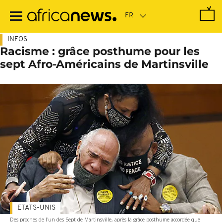
Passer
au
contenu
principal
INFOS
Racisme : grâce posthume pour les
sept Afro-Américains de Martinsville
ETATS-UNIS
Des proches de l'un des Sept de Martinsville, après la grâce posthume accordée que