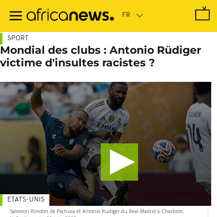
Passer
au
contenu
principal
SPORT
Mondial des clubs : Antonio Rüdiger
victime d'insultes racistes ?
ETATS-UNIS
Salomon Rondon de Pachuca et Antonio Rudiger du Real Madrid à Charlotte,