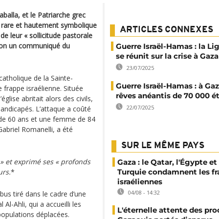
aballa, et le Patriarche grec
te rare et hautement symbolique
ARTICLES CONNEXES
de leur « sollicitude pastorale
selon un communiqué du
Guerre Israël-Hamas : la Li
se réunit sur la crise à Gaza
23/07/2025
catholique de la Sainte-
Guerre Israël-Hamas : à Gaz
e frappe israélienne. Située
rêves anéantis de 70 000 é
église abritait alors des civils,
22/07/2025
handicapés. L’attaque a coûté
 de 60 ans et une femme de 84
Gabriel Romanelli, a été
SUR LE MÊME PAYS
»
et exprimé ses
« profonds
Gaza : le Qatar, l'Égypte et 
urs.
*
Turquie condamnent les f
israéliennes
04/08 - 14:32
us tiré dans le cadre d’une
 Al-Ahli, qui a accueilli les
L'éternelle attente des pr
 populations déplacées.