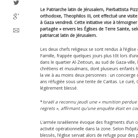
Le Patriarche latin de Jérusalem, Pierbattista Pizz
orthodoxe, Theophilos III, ont effectué une visi
à Gaza vendredi. Cette initiative vise à témoigner 
partagée » envers les Églises de Terre Sainte, 
patriarcat latin de Jérusalem.
Les deux chefs religieux se sont rendus à l’église 
Famille, frappée quelques jours plus tôt lors d’un
dans le quartier Al-Zeitoun, au sud de Gaza-ville, l’
chrétiens et musulmans, dont plusieurs enfants 
la vie à au moins deux personnes : un concierge
ans réfugiée sous une tente de Caritas. Le curé, 
légèrement blessé.
*
Israël a reconnu jeudi une
« munition perdue 
regrets »
, affirmant qu'une enquête était en co
L’armée israélienne évoque des fragments d’un ob
activité opérationnelle dans la zone. Selon l’hôpital
blessés, l’église servait alors de refuge pour des