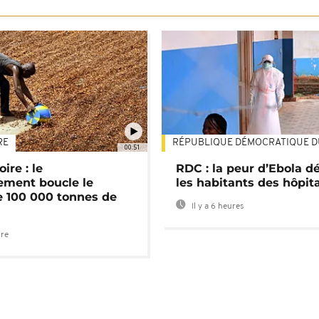
RE
RÉPUBLIQUE DÉMOCRATIQUE 
00:51
ire : le
RDC : la peur d’Ebola d
ment boucle le
les habitants des hôpit
e 100 000 tonnes de
Il y a 6 heures
ure