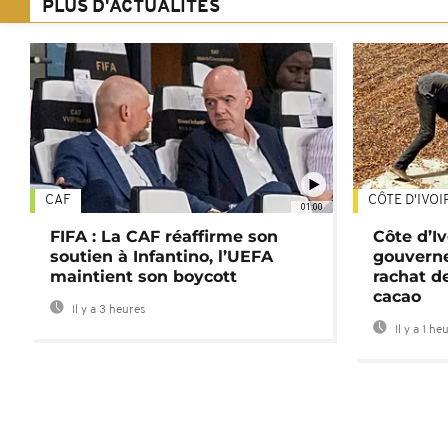
PLUS D'ACTUALITÉS
CAF
CÔTE D'IVOI
01:00
FIFA : La CAF réaffirme son
Côte d’Ivo
soutien à Infantino, l’UEFA
gouverne
maintient son boycott
rachat d
cacao
Il y a 3 heures
Il y a 1 he