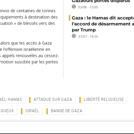
Gazaouis portés disparus
03/08 - 15:00
envoi de centaines de tonnes
’équipements à destination des
Gaza : le Hamas dit accept
acuation » de blessés vers des
l'accord de désarmement 
par Trump
31/07 - 14:36
, alors que les accès à Gaza
 l’offensive israélienne en
es appels renouvelés au cessez-
motion suscitée par les pertes
AËL-HAMAS
ATTAQUE SUR GAZA
LIBERTÉ RELIGIEUSE
LIGIEUX
ISRAËL
BANDE DE GAZA