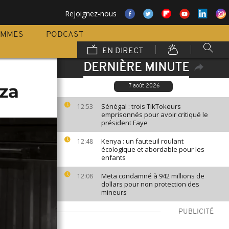
Rejoignez-nous
AMMES
PODCAST
EN DIRECT
DERNIÈRE MINUTE
aza
7 août 2026
Sénégal : trois TikTokeurs
12:53
emprisonnés pour avoir critiqué le
président Faye
Kenya : un fauteuil roulant
12:48
écologique et abordable pour les
enfants
Meta condamné à 942 millions de
12:08
dollars pour non protection des
mineurs
PUBLICITÉ