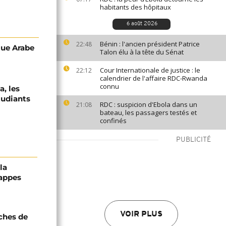
habitants des hôpitaux
6 août 2026
Bénin : l'ancien président Patrice
22:48
gue Arabe
Talon élu à la tête du Sénat
Cour Internationale de justice : le
22:12
calendrier de l'affaire RDC-Rwanda
connu
a, les
tudiants
RDC : suspicion d'Ebola dans un
21:08
bateau, les passagers testés et
confinés
PUBLICITÉ
la
rappes
VOIR PLUS
oches de