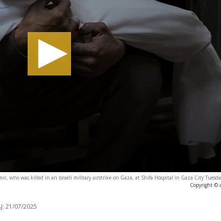
r, who was killed in an Israeli military airstrike on Gaza, at Shifa Hospital in Gaza City Tuesda
Copyright © 
J:
21/07/2025