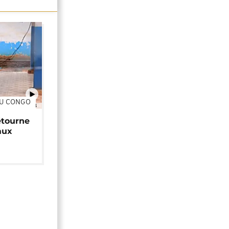
DU CONGO
01:34
étourne
aux