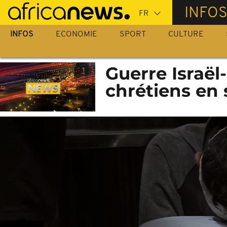
Passer
INFO
au
contenu
INFOS
ECONOMIE
SPORT
CULTURE
principal
Guerre Israël
chrétiens en 