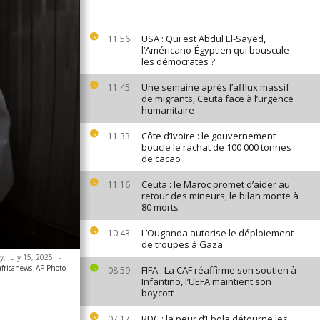
USA : Qui est Abdul El-Sayed,
11:56
l’Américano-Égyptien qui bouscule
les démocrates ?
Une semaine après l’afflux massif
11:45
de migrants, Ceuta face à l’urgence
humanitaire
Côte d’Ivoire : le gouvernement
11:33
boucle le rachat de 100 000 tonnes
de cacao
Ceuta : le Maroc promet d’aider au
11:16
retour des mineurs, le bilan monte à
80 morts
L’Ouganda autorise le déploiement
10:43
de troupes à Gaza
y, July 15, 2025.
-
africanews
AP Photo
FIFA : La CAF réaffirme son soutien à
08:59
Infantino, l’UEFA maintient son
boycott
RDC : la peur d’Ebola détourne les
07:17