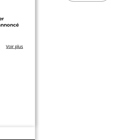
er
annoncé
Voir plus