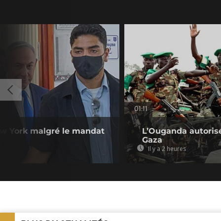
01:11
ew York malgré le mandat
L’Ouganda autorise
Gaza
Il y a 2 heures