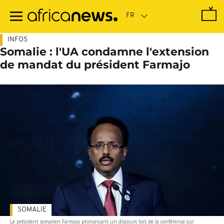
Passer
au
contenu
principal
INFOS
Somalie : l'UA condamne l'extension
de mandat du président Farmajo
SOMALIE
Le président somalien Farmajo prononcant un discours lors de la conférence sur