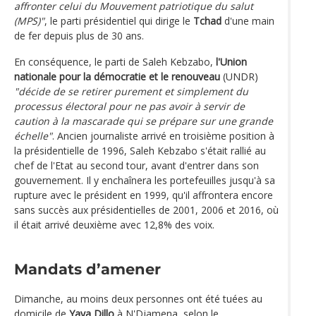
affronter celui du Mouvement patriotique du salut
(MPS)"
, le parti présidentiel qui dirige le
Tchad
d'une main
de fer depuis plus de 30 ans.
En conséquence, le parti de Saleh Kebzabo,
l'Union
nationale pour la démocratie et le renouveau
(UNDR)
"décide de se retirer purement et simplement du
processus électoral pour ne pas avoir à servir de
caution à la mascarade qui se prépare sur une grande
échelle"
. Ancien journaliste arrivé en troisième position à
la présidentielle de 1996, Saleh Kebzabo s'était rallié au
chef de l'Etat au second tour, avant d'entrer dans son
gouvernement. Il y enchaînera les portefeuilles jusqu'à sa
rupture avec le président en 1999, qu'il affrontera encore
sans succès aux présidentielles de 2001, 2006 et 2016, où
il était arrivé deuxième avec 12,8% des voix.
Mandats d’amener
Dimanche, au moins deux personnes ont été tuées au
domicile de
Yaya Dillo
à N'Djamena, selon le