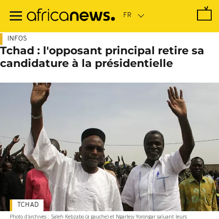
Passer
au
contenu
principal
INFOS
Tchad : l'opposant principal retire sa
candidature à la présidentielle
TCHAD
Photo d'archives : Saleh Kebzabo (à gauche) et Ngarlejy Yorongar saluant leurs