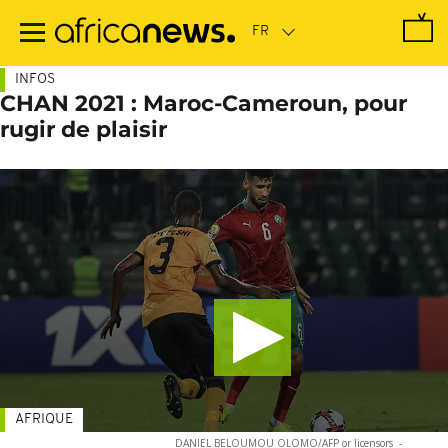
Passer
au
contenu
principal
INFOS
CHAN 2021 : Maroc-Cameroun, pour
rugir de plaisir
AFRIQUE
DANIEL BELOUMOU OLOMO/AFP or licensors
-