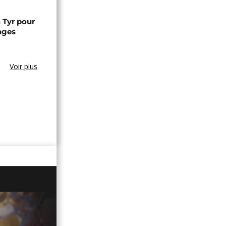
 Tyr pour
ages
Voir plus