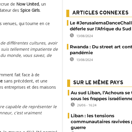
recrue de
Now United
, un
ndateur des
Spice Girls
.
ARTICLES CONNEXES
Le #JerusalemaDanceChal
es venues, qui tourne en ce
déferle sur l'Afrique du Sud
13/08/2024
de différentes cultures, avoir
Rwanda : Du street art cont
e suis tellement impatiente de
pandémie
r du monde, vous savez, de
13/08/2024
cemment fait face à de
ue
sans précédent, et une
SUR LE MÊME PAYS
es entreprises et des maisons
Au sud Liban, l’Achoura se 
sous les frappes israélienn
26/06 - 16:24
tre capable de représenter le
onneur, c'est vraiment
Liban : les tensions
communautaires ravivées p
guerre