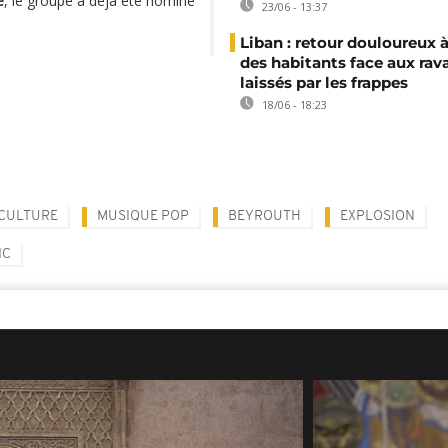
e
, le groupe a déjà été nominé
23/06 - 13:37
Liban : retour douloureux à
des habitants face aux rav
laissés par les frappes
18/06 - 18:23
CULTURE
MUSIQUE POP
BEYROUTH
EXPLOSION
IC