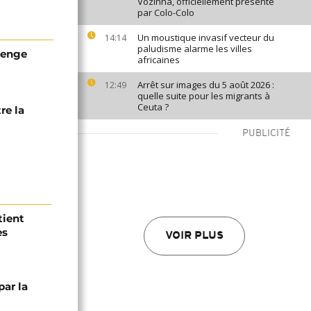
Vozinha, officiellement présenté
par Colo-Colo
Un moustique invasif vecteur du
14:14
paludisme alarme les villes
lenge
africaines
Arrêt sur images du 5 août 2026 :
12:49
quelle suite pour les migrants à
Ceuta ?
re la
PUBLICITÉ
tient
es
VOIR PLUS
ar la