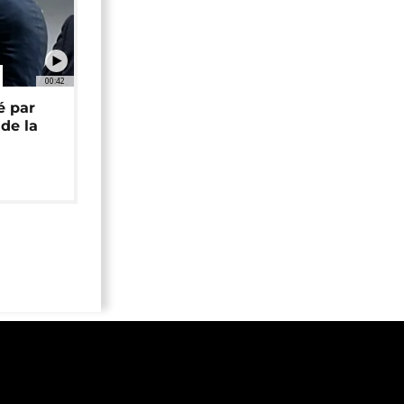
00:42
é par
de la