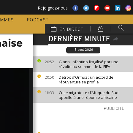
Rejoignez-nous
AMMES
PODCAST
EN DIRECT
DERNIÈRE MINUTE
naise
5 août 2026
Gianni Infantino fragilisé par une
20:52
révolte au sommet de la FIFA
Détroit d'Ormuz : un accord de
20:50
réouverture se profile
Crise migratoire : l’Afrique du Sud
18:33
appelle à une réponse africaine
PUBLICITÉ