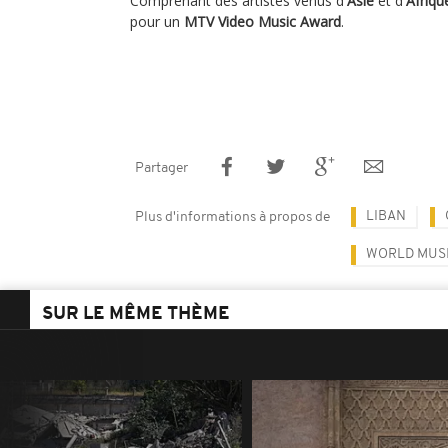
Comprenant des artistes venus d'
Asie
et d'
Afriqu
pour un
MTV Video Music Award
.
Partager
LIBAN
Plus d'informations à propos de
WORLD MUS
SUR LE MÊME THÈME