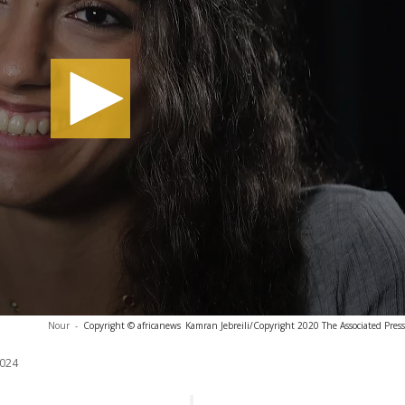
Nour
-
Copyright © africanews
Kamran Jebreili/Copyright 2020 The Associated Press.
024