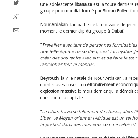
Une adolescente
libanaise
est la toute dernière 
groupe pop mondial formé par
Simon Fuller
, fo
Nour Ardakan
i fait partie de la douzaine de jeun
moment le dernier clip du groupe à
Dubaï
.
"
Travailler avec tant de personnes formidables 
une telle équipe de soutien, c'est incroyable. J
créer des souvenirs avec eux et de faire le tou
rencontrer tout le monde
".
Beyrouth
, la ville natale de Nour Ardakani, a ré
nombreuses crises : un
effondrement économiq
explosion massive
le mois dernier qui a démoli d
dans toute la capitale.
"
Le Liban traverse tellement de choses, alors ê
Liban, le Moyen orient et l'Afrique est un tel h
important dans des moments comme celui-ci.
"