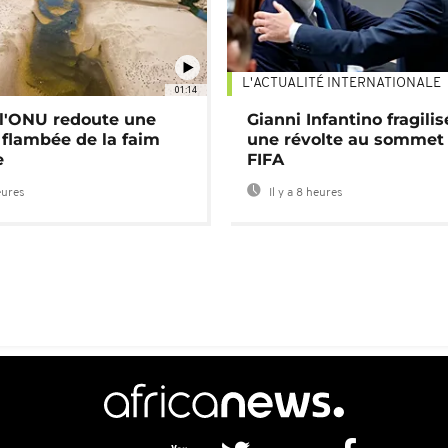
L'ACTUALITÉ INTERNATIONALE
01:14
: l'ONU redoute une
Gianni Infantino fragilis
 flambée de la faim
une révolte au sommet 
e
FIFA
eures
Il y a 8 heures