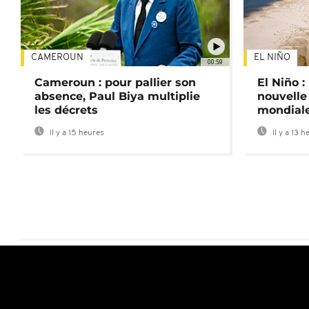
CAMEROUN
EL NIÑO
00:59
Cameroun : pour pallier son
El Niño 
absence, Paul Biya multiplie
nouvelle
les décrets
mondial
Il y a 15 heures
Il y a 13 h