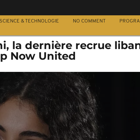
S
SCIENCE & TECHNOLOGIE
NO COMMENT
PROGR
, la dernière recrue liba
op Now United