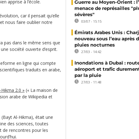
ien apprise à l’école.
Guerre au Moyen-Orient : l’
menace de représailles "pl
sévères"
volution, car il pensait qu’elle
03/07 - 15:15
et nous faire oublier notre
Émirats Arabes Unis : Char
nouveau sous l’eau après d
 va pas dans le même sens que
pluies nocturnes
s une société ouverte d’esprit.
27/03 - 14:42
Inondations à Dubaï : route
ateforme en ligne qui compte
aéroport et trafic duremen
 scientifiques traduits en arabe,
par la pluie
27/03 - 11:48
l-Hikma 2.0 »
(« La maison de
ersion arabe de Wikipedia et
(Bayt Al-Hikma), était une
maine des sciences, toutes
et de rencontres pour les
ourd’hui.