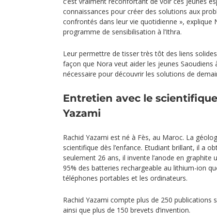
c’est vraiment réconfortant de voir ces jeunes esp
connaissances pour créer des solutions aux prob
confrontés dans leur vie quotidienne », explique 
programme de sensibilisation à l’Ithra.
Leur permettre de tisser très tôt des liens solides
façon que Nora veut aider les jeunes Saoudiens à 
nécessaire pour découvrir les solutions de demai
Entretien avec le scientifiq
Yazami
Rachid Yazami est né à Fès, au Maroc. La géologi
scientifique dès l’enfance. Etudiant brillant, il a
seulement 26 ans, il invente l’anode en graphite u
95% des batteries rechargeable au lithium-ion que
téléphones portables et les ordinateurs.
Rachid Yazami compte plus de 250 publications s
ainsi que plus de 150 brevets d’invention.