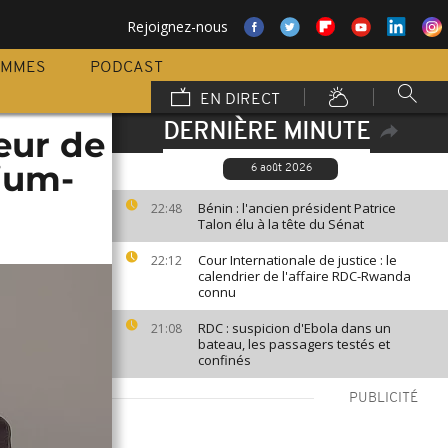
Rejoignez-nous
AMMES
PODCAST
EN DIRECT
DERNIÈRE MINUTE
eur de
hium-
6 août 2026
Bénin : l'ancien président Patrice
22:48
Talon élu à la tête du Sénat
Cour Internationale de justice : le
22:12
calendrier de l'affaire RDC-Rwanda
connu
RDC : suspicion d'Ebola dans un
21:08
bateau, les passagers testés et
confinés
PUBLICITÉ