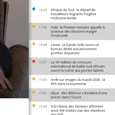
Afrique du Sud : le départ de
18:20
travailleurs migrants fragilise
l'industrie textile
Haïti : le Premier ministre appelle à
17:08
la tenue des élections malgré
l'insécurité
Ceuta : la Garde civile ouvre un
16:44
bureau dédié aux personnes
portées disparues
La 13ᵉ édition du concours
16:37
international de ballet sud-africain
ouvre la scène aux jeunes talents
Arrêt sur images du 6 août 2026 : la
15:54
FIFA dans la tourmente
Libye : des détenus s'évadent d'une
15:52
prison dans l'Ouest
A El-Obeid, des femmes affirment
15:34
avoir été violées par des membres
des FSR