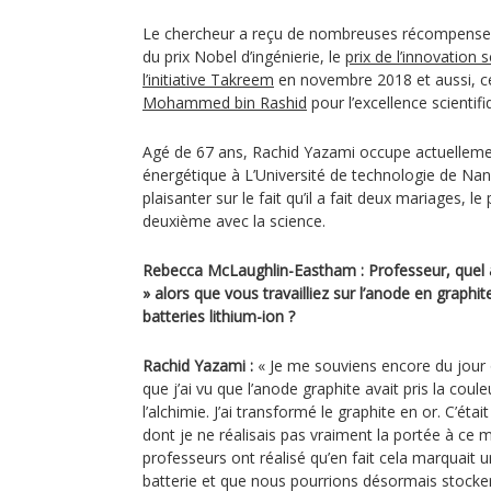
Le chercheur a reçu de nombreuses récompense
du prix Nobel d’ingénierie, le
prix de l’innovation 
l’initiative Takreem
en novembre 2018 et aussi, c
Mohammed bin Rashid
pour l’excellence scientif
Agé de 67 ans, Rachid Yazami occupe actuelleme
énergétique à L’Université de technologie de Nan
plaisanter sur le fait qu’il a fait deux mariages, 
deuxième avec la science.
Rebecca McLaughlin-Eastham : Professeur, quel 
» alors que vous travailliez sur l’anode en graph
batteries lithium-ion ?
Rachid Yazami :
« Je me souviens encore du jour o
que j’ai vu que l’anode graphite avait pris la couleu
l’alchimie. J’ai transformé le graphite en or. C’é
dont je ne réalisais pas vraiment la portée à ce
professeurs ont réalisé qu’en fait cela marquait un
batterie et que nous pourrions désormais stocker