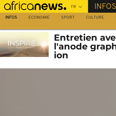
Passer
INFO
au
contenu
INFOS
ECONOMIE
SPORT
CULTURE
principal
Entretien ave
l'anode graph
ion