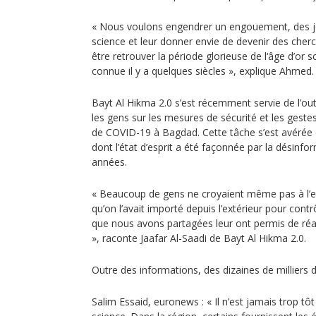
« Nous voulons engendrer un engouement, des jeu
science et leur donner envie de devenir des che
être retrouver la période glorieuse de l‘âge d’or 
connue il y a quelques siècles », explique Ahmed.
Bayt Al Hikma 2.0 s’est récemment servie de l’out
les gens sur les mesures de sécurité et les gest
de COVID-19 à Bagdad. Cette tâche s’est avérée d
dont l’état d’esprit a été façonnée par la désin
années.
« Beaucoup de gens ne croyaient même pas à l’exi
qu’on l’avait importé depuis l’extérieur pour contr
que nous avons partagées leur ont permis de réal
», raconte Jaafar Al-Saadi de Bayt Al Hikma 2.0.
Outre des informations, des dizaines de milliers 
Salim Essaid, euronews : « Il n’est jamais trop tôt 