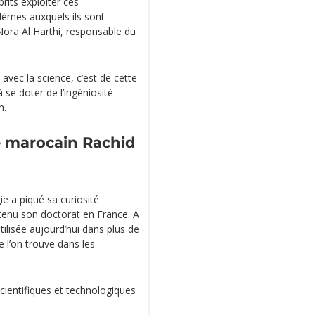
rits exploiter ces
lèmes auxquels ils sont
Nora Al Harthi, responsable du
 avec la science, c’est de cette
se doter de l’ingéniosité
n.
ue marocain Rachid
e a piqué sa curiosité
 obtenu son doctorat en France. A
tilisée aujourd’hui dans plus de
 l’on trouve dans les
cientifiques et technologiques