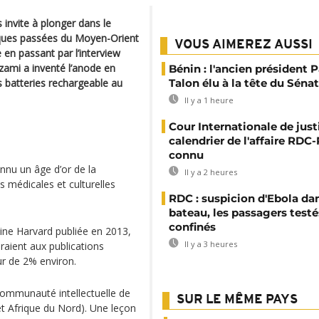
 invite à plonger dans le
iques passées du Moyen-Orient
VOUS AIMEREZ AUSSI
 en passant par l’interview
azami a inventé l’anode en
Bénin : l'ancien président P
s batteries rechargeable au
Talon élu à la tête du Sénat
Il y a 1 heure
Cour Internationale de justi
calendrier de l'affaire RD
connu
nnu un âge d’or de la
Il y a 2 heures
 médicales et culturelles
RDC : suspicion d'Ebola da
bateau, les passagers testé
confinés
aine Harvard publiée en 2013,
Il y a 3 heures
raient aux publications
ur de 2% environ.
communauté intellectuelle de
SUR LE MÊME PAYS
t Afrique du Nord). Une leçon