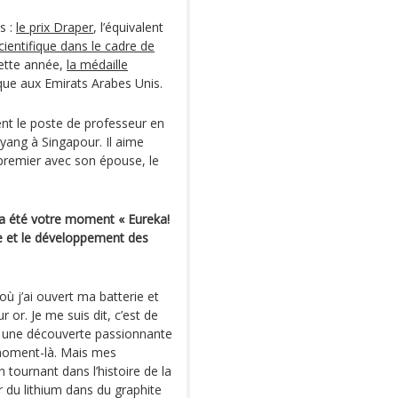
s :
le prix Draper
, l’équivalent
scientifique dans le cadre de
ette année,
la médaille
ique aux Emirats Arabes Unis.
nt le poste de professeur en
yang à Singapour. Il aime
le premier avec son épouse, le
a été votre moment « Eureka!
ite et le développement des
ù j’ai ouvert ma batterie et
r or. Je me suis dit, c’est de
tait une découverte passionnante
 moment-là. Mais mes
 tournant dans l’histoire de la
 du lithium dans du graphite