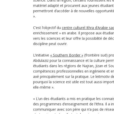
science. Dans la région, certains fournissent les
matériel adapté et procurent aux jeunes étudiants
permettront d’accéder à de nouvelles opportunit
».
C’est l’objectif du
centre culturel Ithra d’Arabie sa
enrichissement » en arabe. Il propose aux étudi
vers les sciences et leur offre la possibilité de dé
discipline peut ouvrir.
L’initiative
« Southern Border »
(frontière sud) pr
Abdulaziz pour la connaissance et la culture per
étudiants dans les régions de Najran, Jizan et Sou
compétences professionnelles en ingénierie et 
axé principalement sur la pratique. Le leitmotiv d
pourquoi la science est utile est tout aussi impor
elle-même ».
« L’un des étudiants a mis en pratique les conna
des programmes d’enseignement de l’Ithra. Il a inv
communiquer avec son père qui n’a pas de réseau 