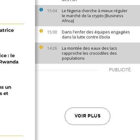
Le Nigeria cherche à mieux réguler
15:04
le marché de la crypto [Business
Africa]
atrice
Dans l'enfer des équipes engagées
15:00
dans la lutte contre Ebola
La montée des eaux des lacs
14:26
rapproche les crocodiles des
ce : le
populations
C-Rwanda
PUBLICITÉ
ns un
s et
VOIR PLUS