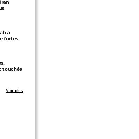
Iran
us
jah à
e fortes
s,
t touchés
Voir plus