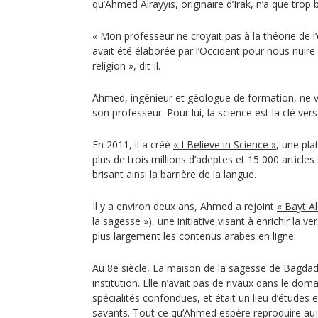
qu’Ahmed Alrayyis, originaire d’Irak, n’a que trop b
« Mon professeur ne croyait pas à la théorie de l‘é
avait été élaborée par l’Occident pour nous nuire 
religion », dit-il.
Ahmed, ingénieur et géologue de formation, ne
son professeur. Pour lui, la science est la clé ver
En 2011, il a créé
« I Believe in Science »
, une pl
plus de trois millions d’adeptes et 15 000 articles
brisant ainsi la barrière de la langue.
Il y a environ deux ans, Ahmed a rejoint
« Bayt A
la sagesse »), une initiative visant à enrichir la v
plus largement les contenus arabes en ligne.
Au 8e siècle, La maison de la sagesse de Bagdad 
institution. Elle n’avait pas de rivaux dans le do
spécialités confondues, et était un lieu d’études 
savants. Tout ce qu’Ahmed espère reproduire auj