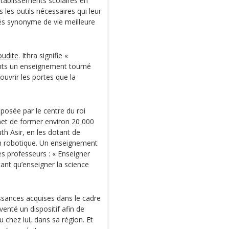
 établissements scolaires en
 les outils nécessaires qui leur
és synonyme de vie meilleure
oudite
. Ithra signifie «
ants un enseignement tourné
couvrir les portes que la
oposée par le centre du roi
met de former environ 20 000
th Asir, en les dotant de
en robotique. Un enseignement
es professeurs : « Enseigner
tant qu’enseigner la science
issances acquises dans le cadre
enté un dispositif afin de
chez lui, dans sa région. Et