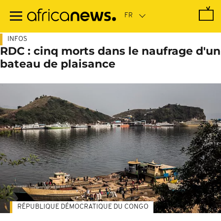
Passer
au
contenu
principal
INFOS
RDC : cinq morts dans le naufrage d'un
bateau de plaisance
RÉPUBLIQUE DÉMOCRATIQUE DU CONGO