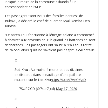
indiqué le maire de la commune d’Ibanda à un
correspondant de l’AFP.
Les passagers “sont issus des familles nanties” de
Bukavu, a déclaré le chef de quartier Nyalukemba Deo
Kurasa.
“Le bateau qui fonctionne à l‘énergie solaire a commencé
à chavirer aux environs de 19h quand les batteries se sont
déchargées. Les passagers ont sauté à l’eau sous l’effet
de l’alcool alors qu’ils ne savaient pas nager”, a-t-il détaillé.
Sud-Kivu : Au moins 4 morts et des dizaines
de disparus dans le naufrage d’une paillote
roulante sur le Lac Kivu
https://t.co/t7yeYrYyiD
— 7SUR7.CD (@7sur7_cd)
May 17, 2020