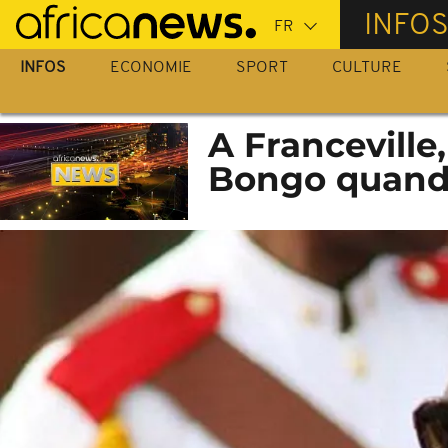
Passer
INFO
au
contenu
INFOS
ECONOMIE
SPORT
CULTURE
principal
A Franceville
Bongo quand l