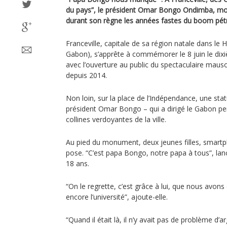
du pays”, le président Omar Bongo Ondimba, mor
durant son règne les années fastes du boom pétro
Franceville, capitale de sa région natale dans le
Gabon), s’apprête à commémorer le 8 juin le dix
avec l’ouverture au public du spectaculaire maus
depuis 2014.
Non loin, sur la place de l’Indépendance, une st
président Omar Bongo – qui a dirigé le Gabon p
collines verdoyantes de la ville.
Au pied du monument, deux jeunes filles, smart
pose. “C’est papa Bongo, notre papa à tous”, la
18 ans.
“On le regrette, c’est grâce à lui, que nous avons
encore l’université”, ajoute-elle.
“Quand il était là, il n’y avait pas de problème d’