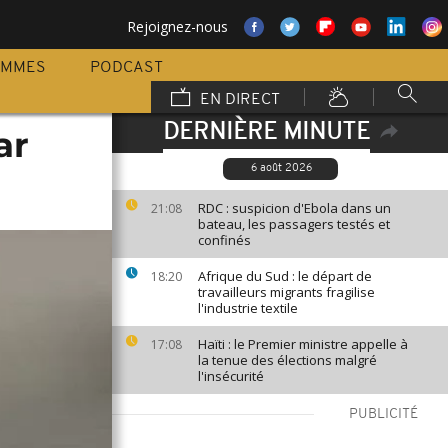
Rejoignez-nous
AMMES
PODCAST
EN DIRECT
DERNIÈRE MINUTE
ar
6 août 2026
RDC : suspicion d'Ebola dans un
21:08
bateau, les passagers testés et
confinés
Afrique du Sud : le départ de
18:20
travailleurs migrants fragilise
l'industrie textile
Haïti : le Premier ministre appelle à
17:08
la tenue des élections malgré
l'insécurité
PUBLICITÉ