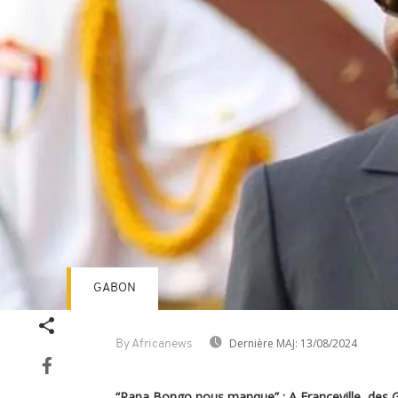
GABON
Dernière MAJ:
13/08/2024
By Africanews
“Papa Bongo nous manque” : A Franceville, des G