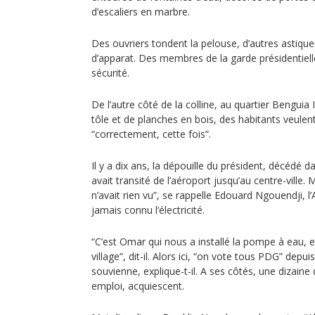
d’escaliers en marbre.
Des ouvriers tondent la pelouse, d’autres astiquen
d’apparat. Des membres de la garde présidentiell
sécurité.
De l’autre côté de la colline, au quartier Benguia
tôle et de planches en bois, des habitants veulent 
“correctement, cette fois”.
Il y a dix ans, la dépouille du président, décédé 
avait transité de l’aéroport jusqu’au centre-ville. M
n’avait rien vu”, se rappelle Edouard Ngouendji, l’
jamais connu l‘électricité.
“C’est Omar qui nous a installé la pompe à eau, et
village”, dit-il. Alors ici, “on vote tous PDG” dep
souvienne, explique-t-il. A ses côtés, une dizai
emploi, acquiescent.