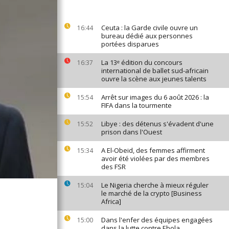
Ceuta : la Garde civile ouvre un
16:44
bureau dédié aux personnes
portées disparues
La 13ᵉ édition du concours
16:37
international de ballet sud-africain
ouvre la scène aux jeunes talents
Arrêt sur images du 6 août 2026 : la
15:54
FIFA dans la tourmente
Libye : des détenus s'évadent d'une
15:52
prison dans l'Ouest
A El-Obeid, des femmes affirment
15:34
avoir été violées par des membres
des FSR
Le Nigeria cherche à mieux réguler
15:04
le marché de la crypto [Business
Africa]
Dans l'enfer des équipes engagées
15:00
dans la lutte contre Ebola