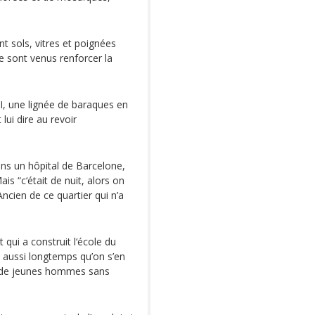
t sols, vitres et poignées
e sont venus renforcer la
 II, une lignée de baraques en
lui dire au revoir
dans un hôpital de Barcelone,
ais “c‘était de nuit, alors on
Ancien de ce quartier qui n’a
 qui a construit l‘école du
uis aussi longtemps qu’on s’en
ne de jeunes hommes sans