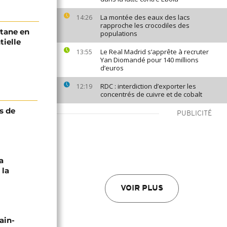
La montée des eaux des lacs
14:26
rapproche les crocodiles des
ktane en
populations
tielle
Le Real Madrid s’apprête à recruter
13:55
Yan Diomandé pour 140 millions
d’euros
RDC : interdiction d’exporter les
12:19
concentrés de cuivre et de cobalt
s de
PUBLICITÉ
a
 la
VOIR PLUS
ain-