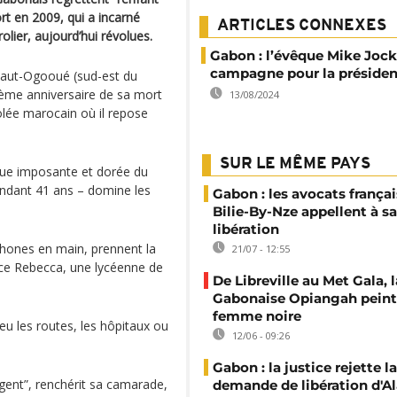
t en 2009, qui a incarné
ARTICLES CONNEXES
lier, aujourd’hui révolues.
Gabon : l’évêque Mike Joc
campagne pour la présiden
 Haut-Ogooué (sud-est du
ième anniversaire de sa mort
13/08/2024
olée marocain où il repose
SUR LE MÊME PAYS
atue imposante et dorée du
endant 41 ans – domine les
Gabon : les avocats françai
Bilie-By-Nze appellent à sa
libération
phones en main, prennent la
21/07 - 12:55
nce Rebecca, une lycéenne de
De Libreville au Met Gala, l
Gabonaise Opiangah peint
femme noire
 eu les routes, les hôpitaux ou
12/06 - 09:26
Gabon : la justice rejette la
argent”, renchérit sa camarade,
demande de libération d'Al