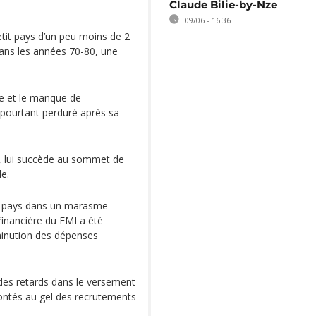
Claude Bilie-by-Nze
09/06 - 16:36
tit pays d’un peu moins de 2
 dans les années 70-80, une
que et le manque de
 pourtant perduré après sa
s, lui succède au sommet de
e.
le pays dans un marasme
financière du FMI a été
inution des dépenses
es retards dans le versement
frontés au gel des recrutements