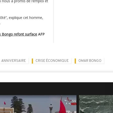
li nous a promis de l’emploi et
e côté”, explique cet homme,
.
es Bongo refont surface
AFP
ANNIVERSAIRE
CRISE ÉCONOMIQUE
OMAR BONGO