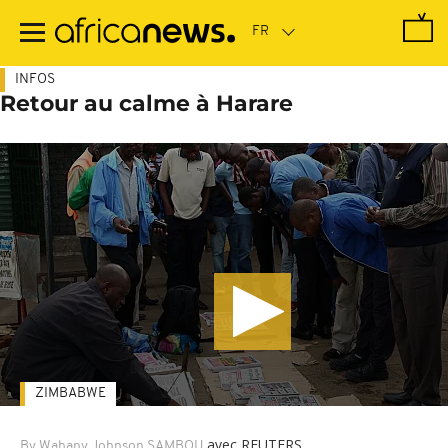
Passer
au
contenu
principal
INFOS
Retour au calme à Harare
ZIMBABWE
avec REUTERS
By Wahany Johnson SAMBOU