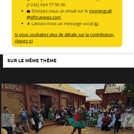
(+242) 064 77 90 90
Envoyez-nous un email sur le
morningcall
@africanews.com
Laissez-nous un message vocal
ici
Si vous souhaitez plus de détails sur la contribution,
cliquez ici
SUR LE MÊME THÈME