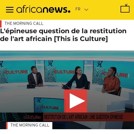
Passer
au
contenu
principal
THE MORNING CALL
L'épineuse question de la restitution
de l'art africain [This is Culture]
THE MORNING CALL