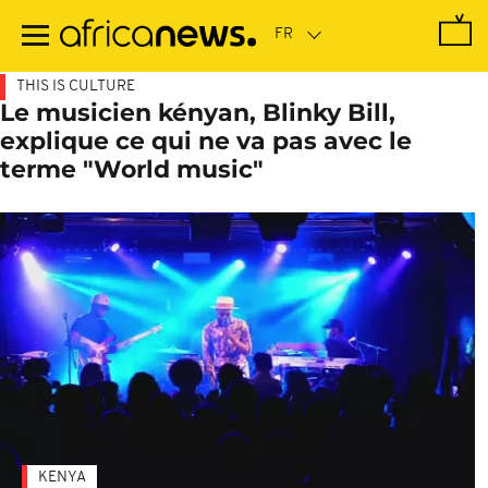
Passer
au
contenu
principal
THIS IS CULTURE
Le musicien kényan, Blinky Bill,
explique ce qui ne va pas avec le
terme "World music"
KENYA