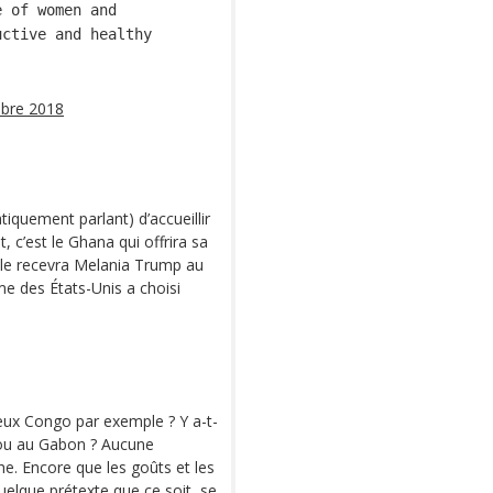
e of women and
uctive and healthy
bre 2018
tiquement parlant) d’accueillir
, c’est le Ghana qui offrira sa
tale recevra Melania Trump au
me des États-Unis a choisi
 deux Congo par exemple ? Y a-t-
 ou au Gabon ? Aucune
che. Encore que les goûts et les
elque prétexte que ce soit, se