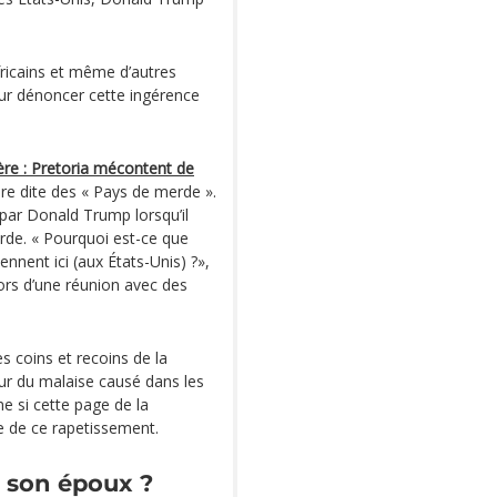
fricains et même d’autres
our dénoncer cette ingérence
ère : Pretoria mécontent de
aire dite des « Pays de merde ».
ar Donald Trump lorsqu’il
erde. « Pourquoi est-ce que
nnent ici (aux États-Unis) ?»,
lors d’une réunion avec des
s coins et recoins de la
ur du malaise causé dans les
me si cette page de la
e de ce rapetissement.
e son époux ?