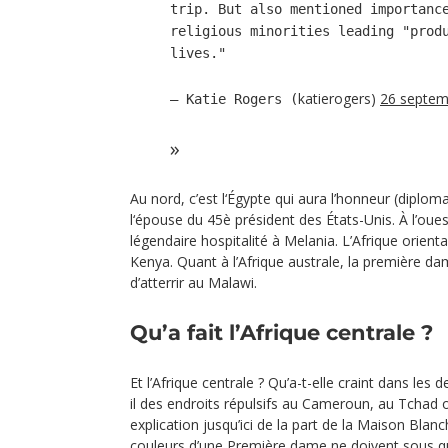
trip. But also mentioned importanc
religious minorities leading "prod
lives."
katierogers)
26 septem
— Katie Rogers (
Au nord, c’est l‘Égypte qui aura l’honneur (diploma
l‘épouse du 45è président des États-Unis. À l’ouest
légendaire hospitalité à Melania. L’Afrique orien
Kenya. Quant à l’Afrique australe, la première da
d’atterrir au Malawi.
Qu’a fait l’Afrique centrale ?
Et l’Afrique centrale ? Qu’a-t-elle craint dans les
il des endroits répulsifs au Cameroun, au Tchad
explication jusqu’ici de la part de la Maison Blan
couleurs d’une Première dame ne doivent sous qu