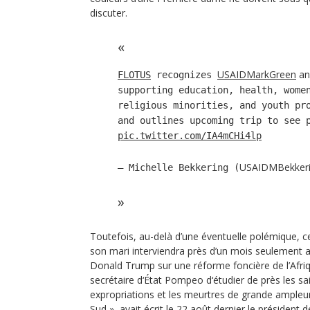
discuter.
USAIDMarkGreen
⁩ a
FLOTUS
⁩ recognizes ⁦⁦
supporting education, health, wome
religious minorities, and youth pr
and outlines upcoming trip to see 
pic.twitter.com/IA4mCHi4lp
USAIDMBekker
— Michelle Bekkering (
Toutefois, au-delà d’une éventuelle polémique, c
son mari interviendra près d’un mois seulement ap
Donald Trump sur une réforme foncière de l’Afriq
secrétaire d‘État Pompeo d‘étudier de près les sai
expropriations et les meurtres de grande ampleur
Sud », avait écrit le 22 août dernier le président