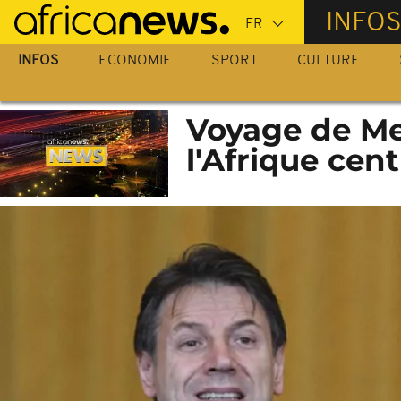
Passer
INFO
au
contenu
INFOS
ECONOMIE
SPORT
CULTURE
principal
Voyage de Me
l'Afrique cen