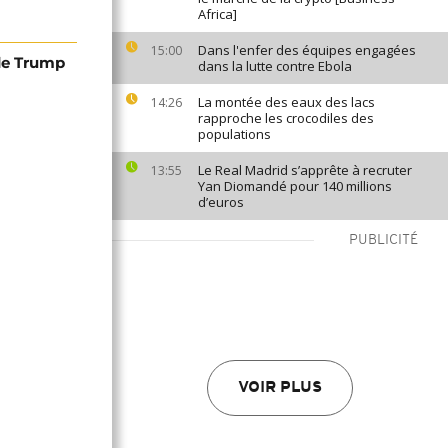
Africa]
Dans l'enfer des équipes engagées
15:00
 de Trump
dans la lutte contre Ebola
La montée des eaux des lacs
14:26
rapproche les crocodiles des
populations
Le Real Madrid s’apprête à recruter
13:55
Yan Diomandé pour 140 millions
d’euros
PUBLICITÉ
VOIR PLUS