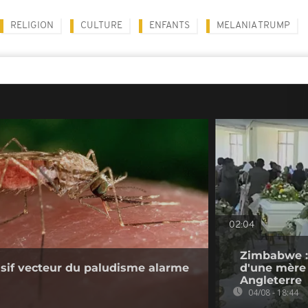
RELIGION
CULTURE
ENFANTS
MELANIA TRUMP
02:04
Zimbabwe :
sif vecteur du paludisme alarme
d'une mère 
Angleterre
04/08 - 18:44