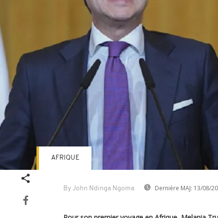
AFRIQUE
Dernière MAJ:
13/08/2
By John Ndinga Ngoma
Pour son premier voyage en Afrique, Melania Tr