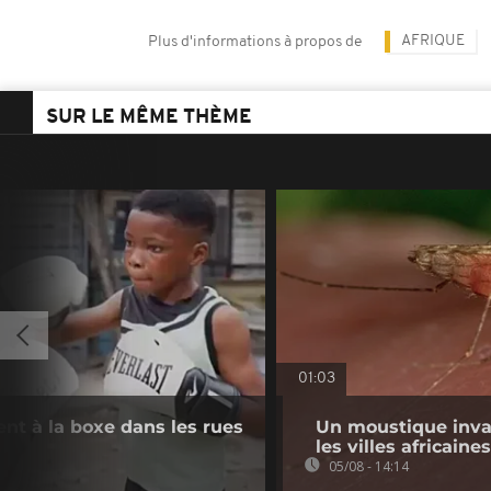
AFRIQUE
Plus d'informations à propos de
SUR LE MÊME THÈME
01:03
ient à la boxe dans les rues
Un moustique inva
les villes africaines
05/08 - 14:14