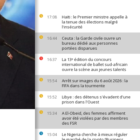
Haïti : le Premier ministre appelle à
17:08
la tenue des élections malgré
l'insécurité
Ceuta : la Garde civile ouvre un
16:44
bureau dédié aux personnes
portées disparues
La 13ᵉ édition du concours
16:37
international de ballet sud-africain
ouvre la scène aux jeunes talents
Arrêt sur images du 6 août 2026 : la
15:54
FIFA dans la tourmente
Libye : des détenus s'évadent d'une
15:52
prison dans l'Ouest
A El-Obeid, des femmes affirment
15:34
avoir été violées par des membres
des FSR
Le Nigeria cherche à mieux réguler
15:04
le marché de la crypto [Business