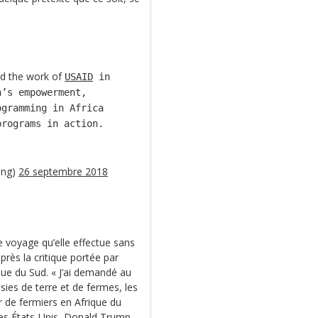
nd the work of ⁦
USAID
⁩ in
n’s empowerment,
ogramming in Africa
programs in action.
ing)
26 septembre 2018
e voyage qu’elle effectue sans
rès la critique portée par
ue du Sud. « J’ai demandé au
sies de terre et de fermes, les
 de fermiers en Afrique du
 des États-Unis, Donald Trump