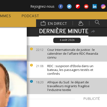
Rejoignez-nous
AMMES
PODCAST
EN DIRECT
DERNIÈRE MINUTE
6 août 2026
Cour Internationale de justice : le
22:12
calendrier de l'affaire RDC-Rwanda
connu
RDC : suspicion d'Ebola dans un
21:08
bateau, les passagers testés et
confinés
Afrique du Sud : le départ de
18:20
travailleurs migrants fragilise
l'industrie textile
PUBLICITÉ