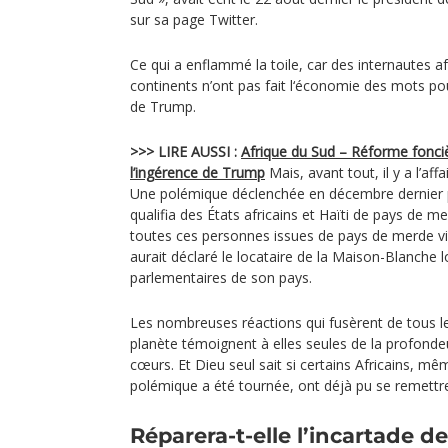
sur sa page Twitter.
Ce qui a enflammé la toile, car des internautes a
continents n’ont pas fait l‘économie des mots p
de Trump.
>>> LIRE AUSSI :
Afrique du Sud – Réforme fonci
l’ingérence de Trump
Mais, avant tout, il y a l’aff
Une polémique déclenchée en décembre dernier p
qualifia des États africains et Haïti de pays de m
toutes ces personnes issues de pays de merde vie
aurait déclaré le locataire de la Maison-Blanche 
parlementaires de son pays.
Les nombreuses réactions qui fusèrent de tous le
planète témoignent à elles seules de la profonde
cœurs. Et Dieu seul sait si certains Africains, mê
polémique a été tournée, ont déjà pu se remettr
Réparera-t-elle l’incartade d