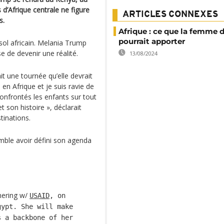
d’Afrique centrale ne figure
ARTICLES CONNEXES
s.
Afrique : ce que la femme
pourrait apporter
sol africain. Melania Trump
e de devenir une réalité.
13/08/2024
it une tournée qu’elle devrait
 en Afrique et je suis ravie de
onfrontés les enfants sur tout
t son histoire », déclarait
tinations.
mble avoir défini son agenda
nering w/
USAID
, on
gypt. She will make
s a backbone of her