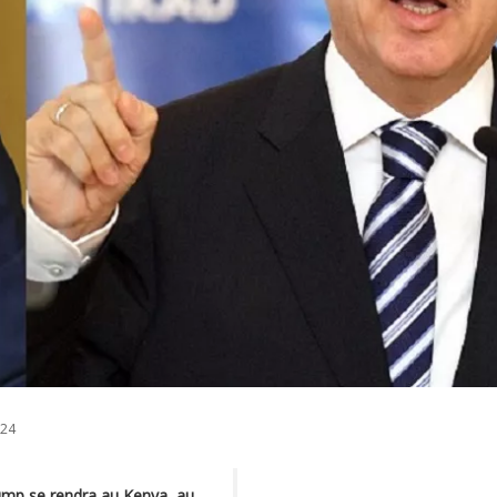
024
ump se rendra au Kenya, au