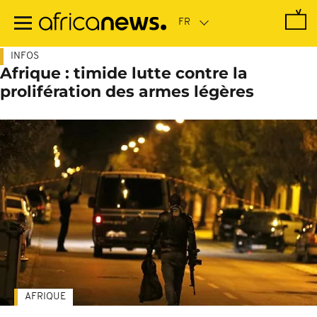
Passer
au
contenu
principal
INFOS
Afrique : timide lutte contre la
prolifération des armes légères
AFRIQUE