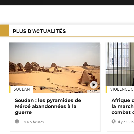
PLUS D'ACTUALITÉS
SOUDAN
VIOLENCE C
01:47
Soudan : les pyramides de
Afrique 
Méroé abandonnées à la
la march
guerre
combat 
Il y a 5 heures
Il y a 22 