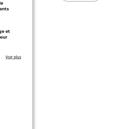
de
ants
ge et
leur
Voir plus