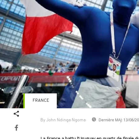
FRANCE
Dernière MAJ:
13/08/2
By John Ndinga Ngoma
La France a battu l’Uruguay en quarts de finale d