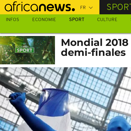
Passer
SPOR
au
contenu
INFOS
ECONOMIE
SPORT
CULTURE
principal
Mondial 2018 
demi-finales