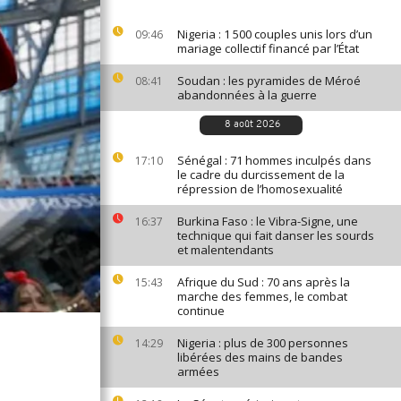
Nigeria : 1 500 couples unis lors d’un
09:46
mariage collectif financé par l’État
Soudan : les pyramides de Méroé
08:41
abandonnées à la guerre
8 août 2026
Sénégal : 71 hommes inculpés dans
17:10
le cadre du durcissement de la
répression de l’homosexualité
Burkina Faso : le Vibra-Signe, une
16:37
technique qui fait danser les sourds
et malentendants
Afrique du Sud : 70 ans après la
15:43
marche des femmes, le combat
continue
Nigeria : plus de 300 personnes
14:29
libérées des mains de bandes
armées