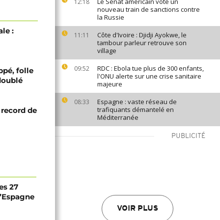
Le Sénat américain vote un
12:18
nouveau train de sanctions contre
la Russie
le :
Côte d'Ivoire : Djidji Ayokwe, le
11:11
tambour parleur retrouve son
village
RDC : Ebola tue plus de 300 enfants,
09:52
pé, folle
l'ONU alerte sur une crise sanitaire
doublé
majeure
Espagne : vaste réseau de
08:33
trafiquants démantelé en
 record de
Méditerranée
PUBLICITÉ
es 27
 l’Espagne
VOIR PLUS