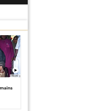
02:08
 mains