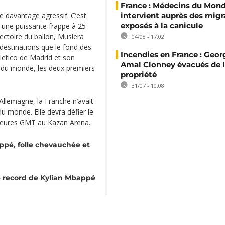
France : Médecins du Mon
e davantage agressif. C’est
intervient auprès des migr
exposés à la canicule
 une puissante frappe à 25
ectoire du ballon, Muslera
04/08 - 17:02
 destinations que le fond des
Incendies en France : Geor
Atletico de Madrid et son
Amal Clonney évacués de 
e du monde, les deux premiers
propriété
31/07 - 10:08
 Allemagne, la Franche n’avait
du monde. Elle devra défier le
8 heures GMT au Kazan Arena.
ppé, folle chevauchée et
e record de Kylian Mbappé