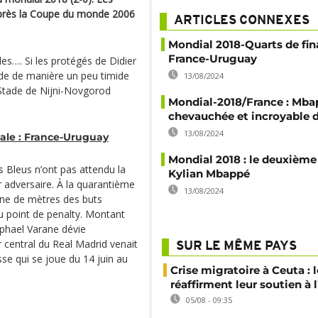
 après la Coupe du monde 2006
ARTICLES CONNEXES
Mondial 2018-Quarts de fina
France-Uruguay
les…. Si les protégés de Didier
e de manière un peu timide
13/08/2024
u Stade de Nijni-Novgorod
Mondial-2018/France : Mbap
chevauchée et incroyable 
13/08/2024
nale : France-Uruguay
Mondial 2018 : le deuxième
es Bleus n’ont pas attendu la
Kylian Mbappé
 adversaire. À la quarantième
13/08/2024
ine de mètres des buts
u point de penalty. Montant
aphael Varane dévie
 central du Real Madrid venait
SUR LE MÊME PAYS
se qui se joue du 14 juin au
Crise migratoire à Ceuta : l
réaffirment leur soutien à
05/08 - 09:35