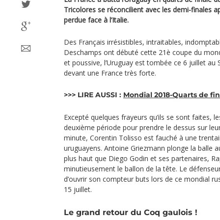
Tricolores se réconcilient avec les demi-finales
perdue face à l’Italie.
Des Français irrésistibles, intraitables, indomptab
Deschamps ont débuté cette 21è coupe du mond
et poussive, l’Uruguay est tombée ce 6 juillet a
devant une France très forte.
>>> LIRE AUSSI :
Mondial 2018-Quarts de fi
Excepté quelques frayeurs qu’ils se sont faites, l
deuxième période pour prendre le dessus sur leur
minute, Corentin Tolisso est fauché à une trenta
uruguayens. Antoine Griezmann plonge la balle a
plus haut que Diego Godin et ses partenaires, R
minutieusement le ballon de la tête. Le défenseur
d’ouvrir son compteur buts lors de ce mondial rus
15 juillet.
Le grand retour du Coq gaulois !