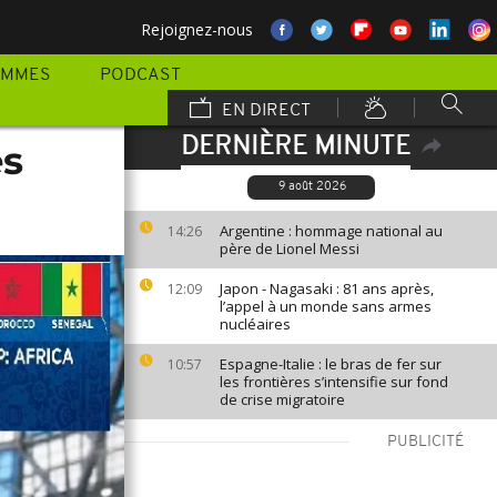
Rejoignez-nous
AMMES
PODCAST
EN DIRECT
DERNIÈRE MINUTE
es
9 août 2026
Argentine : hommage national au
14:26
père de Lionel Messi
Japon - Nagasaki : 81 ans après,
12:09
l’appel à un monde sans armes
nucléaires
Espagne-Italie : le bras de fer sur
10:57
les frontières s’intensifie sur fond
de crise migratoire
PUBLICITÉ