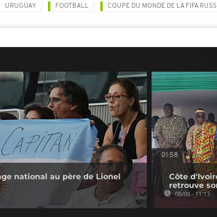
URUGUAY
FOOTBALL
COUPE DU MONDE DE LA FIFA RUSS
01:58
ge national au père de Lionel
Côte d'Ivoir
retrouve so
08/08 - 11:13