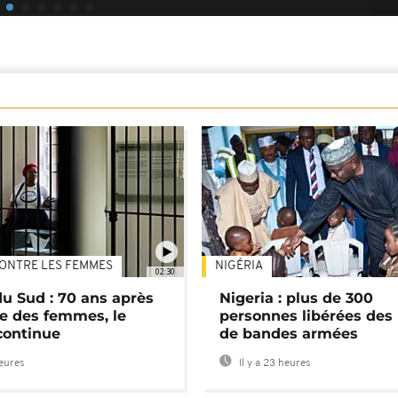
ONTRE LES FEMMES
NIGÉRIA
02:30
du Sud : 70 ans après
Nigeria : plus de 300
e des femmes, le
personnes libérées des
continue
de bandes armées
heures
Il y a 23 heures