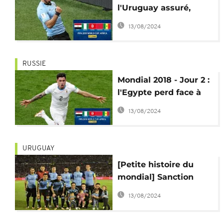
l'Uruguay assuré,
l'Espagne et le
13/08/2024
Portugal se
rapprochent des 8es
RUSSIE
Mondial 2018 - Jour 2 :
l'Egypte perd face à
l'Uruguay 0-1
13/08/2024
URUGUAY
[Petite histoire du
mondial] Sanction
record, colère d'un
13/08/2024
chef d'Etat