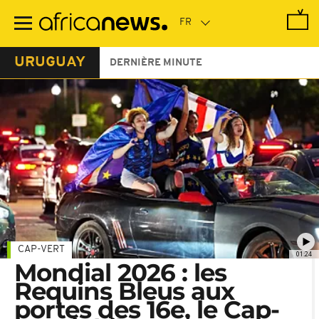
Passer
au
contenu
principal
URUGUAY
DERNIÈRE MINUTE
CAP-VERT
01:24
Mondial 2026 : les
Requins Bleus aux
portes des 16e, le Cap-