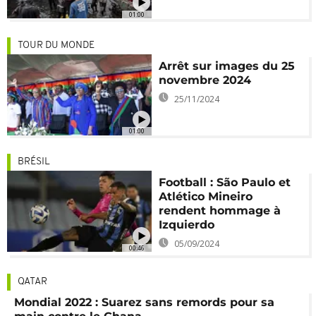
01:00
TOUR DU MONDE
Arrêt sur images du 25
novembre 2024
25/11/2024
01:00
BRÉSIL
Football : São Paulo et
Atlético Mineiro
rendent hommage à
Izquierdo
05/09/2024
00:46
QATAR
Mondial 2022 : Suarez sans remords pour sa