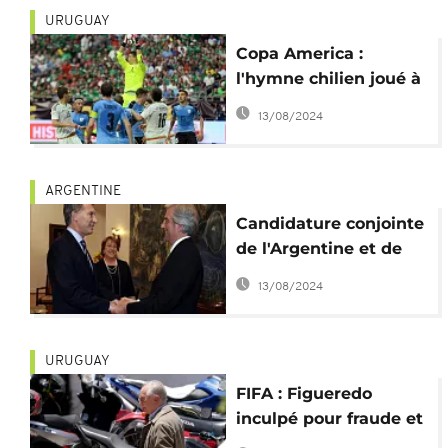
URUGUAY
Copa America :
l'hymne chilien joué à
la place de celui de
13/08/2024
l'Uruguay
ARGENTINE
Candidature conjointe
de l'Argentine et de
l'Uruguay pour le
13/08/2024
Mondial 2030
URUGUAY
FIFA : Figueredo
inculpé pour fraude et
blanchiment d'argent