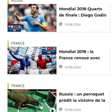
RUSSIE
Mondial 2018-Quarts
de finale : Diego Godin
salue l'exploit de ses
13/08/2024
coéquipiers malgré
l'élimination
FRANCE
Mondial 2018 : la
France renoue avec
les demi-finales
13/08/2024
FRANCE
Russie : un perroquet
prédit la victoire de la
France en quart de
13/08/2024