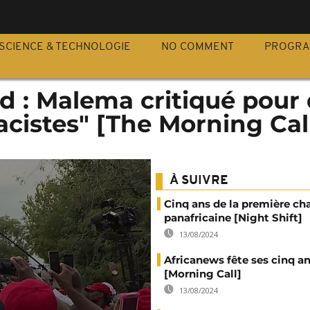
S
SCIENCE & TECHNOLOGIE
NO COMMENT
PROGR
d : Malema critiqué pour
cistes" [The Morning Cal
À SUIVRE
Cinq ans de la première ch
panafricaine [Night Shift]
13/08/2024
Africanews fête ses cinq a
[Morning Call]
13/08/2024