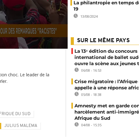
La philantropie en temps d
19
13/08/2024
SUR LE MÊME PAYS
La 13ᵉ édition du concours
international de ballet sud
ouvre la scène aux jeunes 
06/08 - 16:53
ion choc. Le leader de la
ler.
Crise migratoire : l’Afriqu
appelle à une réponse afri
05/08 - 18:38
Amnesty met en garde con
harcèlement anti-immigré
FRIQUE DU SUD
Afrique du Sud
04/08 - 15:35
JULIUS MALEMA