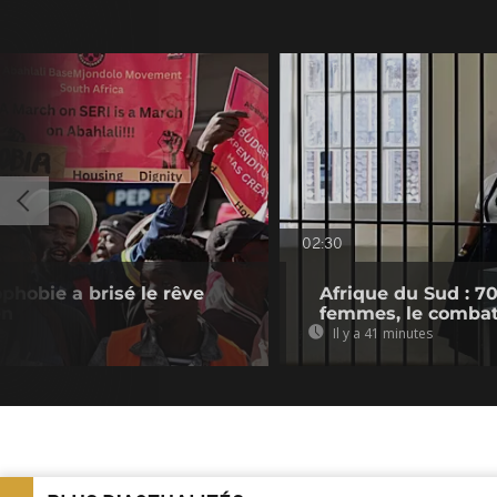
02:30
phobie a brisé le rêve
Afrique du Sud : 7
en
femmes, le combat
Il y a 41 minutes