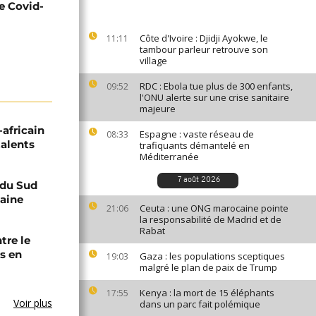
e Covid-
Côte d'Ivoire : Djidji Ayokwe, le
11:11
tambour parleur retrouve son
village
RDC : Ebola tue plus de 300 enfants,
09:52
l'ONU alerte sur une crise sanitaire
majeure
-africain
Espagne : vaste réseau de
08:33
talents
trafiquants démantelé en
Méditerranée
7 août 2026
e du Sud
caine
Ceuta : une ONG marocaine pointe
21:06
la responsabilité de Madrid et de
Rabat
tre le
s en
Gaza : les populations sceptiques
19:03
malgré le plan de paix de Trump
Kenya : la mort de 15 éléphants
17:55
Voir plus
dans un parc fait polémique