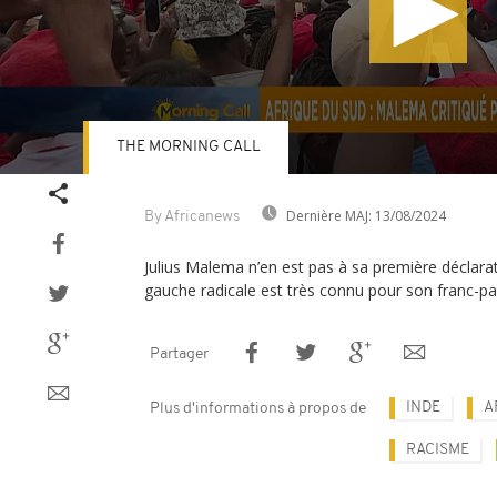
THE MORNING CALL
Volume
90%
Dernière MAJ:
13/08/2024
By Africanews
Julius Malema n’en est pas à sa première déclarat
gauche radicale est très connu pour son franc-par
Partager
INDE
A
Plus d'informations à propos de
RACISME