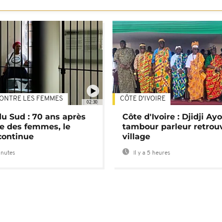
ONTRE LES FEMMES
CÔTE D'IVOIRE
02:30
du Sud : 70 ans après
Côte d'Ivoire : Djidji Ay
e des femmes, le
tambour parleur retrou
continue
village
inutes
Il y a 5 heures