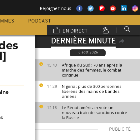
Rejoignez-nous
AMMES
PODCAST
EN DIRECT
DERNIÈRE MINUTE
 des
l]
8 août 2026
Afrique du Sud : 70 ans après la
15:43
marche des femmes, le combat
continue
Nigeria : plus de 300 personnes
14:29
libérées des mains de bandes
aîne
armées
Le Sénat américain vote un
12:18
nouveau train de sanctions contre
ns
la Russie
PUBLICITÉ