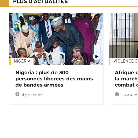
PLUS D'ACTUALITÉS
NIGÉRIA
VIOLENCE C
02:08
Nigeria : plus de 300
Afrique 
personnes libérées des mains
la march
de bandes armées
combat 
Il y a 1 heure
Il y a 41 m