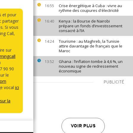
Crise énergétique à Cuba : vivre au
16:55
rythme des coupures d'électricité
s et pour
 partager
Kenya : la Bourse de Nairobi
16:40
prépare un fonds d’investissement
s. Si vous
consacré à l’IA
ng Call,
Tourisme : au Maghreb, la Tunisie
14:24
attire davantage de français que le
re sur
Maroc
ningcall
Ghana : l’inflation tombe à 4,6 %, un
13:52
u
nouveau signe de redressement
7 90 90
économique
ur le
com
PUBLICITÉ
e vocal
ici
sur la
VOIR PLUS