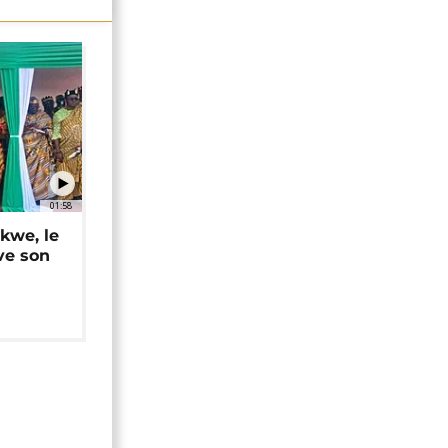
01:58
okwe, le
ve son