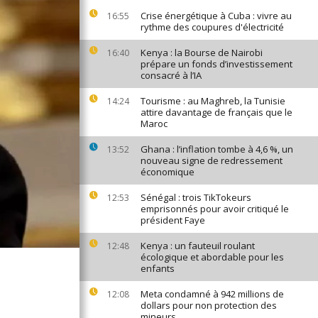
Crise énergétique à Cuba : vivre au
16:55
rythme des coupures d'électricité
Kenya : la Bourse de Nairobi
16:40
prépare un fonds d’investissement
consacré à l’IA
Tourisme : au Maghreb, la Tunisie
14:24
attire davantage de français que le
Maroc
Ghana : l’inflation tombe à 4,6 %, un
13:52
nouveau signe de redressement
économique
Sénégal : trois TikTokeurs
12:53
emprisonnés pour avoir critiqué le
président Faye
Kenya : un fauteuil roulant
12:48
écologique et abordable pour les
enfants
Meta condamné à 942 millions de
12:08
dollars pour non protection des
mineurs