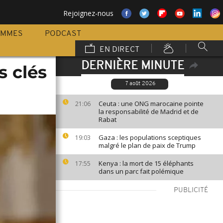
Rejoignez-nous
AMMES
PODCAST
EN DIRECT
DERNIÈRE MINUTE
s clés
7 août 2026
Ceuta : une ONG marocaine pointe
21:06
la responsabilité de Madrid et de
Rabat
Gaza : les populations sceptiques
19:03
malgré le plan de paix de Trump
Kenya : la mort de 15 éléphants
17:55
dans un parc fait polémique
PUBLICITÉ