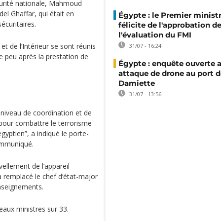
Sécurité nationale, Mahmoud
el Ghaffar, qui était en
Égypte : le Premier minist
écuritaires.
félicite de l'approbation d
l'évaluation du FMI
t de l’Intérieur se sont réunis
31/07 - 16:24
e peu après la prestation de
Égypte : enquête ouverte 
attaque de drone au port d
Damiette
31/07 - 13:56
 niveau de coordination et de
 pour combattre le terrorisme
égyptien”, a indiqué le porte-
ommuniqué.
ellement de l’appareil
jà remplacé le chef d‘état-major
enseignements.
ux ministres sur 33.