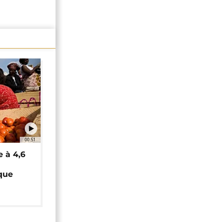
00:51
e à 4,6
que