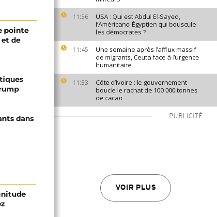
USA : Qui est Abdul El-Sayed,
11:56
l’Américano-Égyptien qui bouscule
 pointe
les démocrates ?
 et de
Une semaine après l’afflux massif
11:45
de migrants, Ceuta face à l’urgence
humanitaire
ptiques
Côte d’Ivoire : le gouvernement
11:33
Trump
boucle le rachat de 100 000 tonnes
de cacao
PUBLICITÉ
ants dans
VOIR PLUS
gnitude
ez