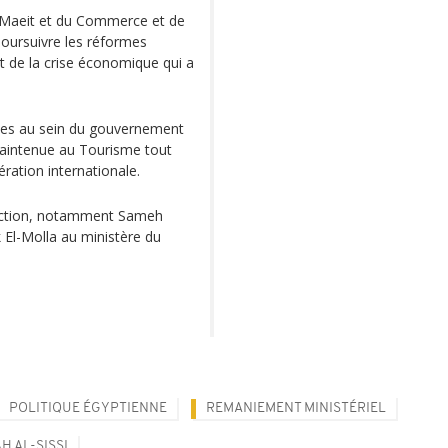
Maeit et du Commerce et de
poursuivre les réformes
t de la crise économique qui a
mes au sein du gouvernement
maintenue au Tourisme tout
ration internationale.
onction, notamment Sameh
k El-Molla au ministère du
POLITIQUE ÉGYPTIENNE
REMANIEMENT MINISTÉRIEL
H AL-SISSI