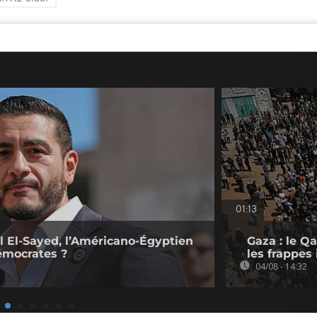
01:13
l El-Sayed, l’Américano-Égyptien
Gaza : le Q
émocrates ?
les frappes 
04/08 - 14:32