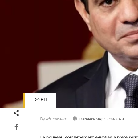
EGYPTE
Dernière MAJ:
13/08/2024
By Africanews
Le nouveau gouvernement égyptien a prêté serme