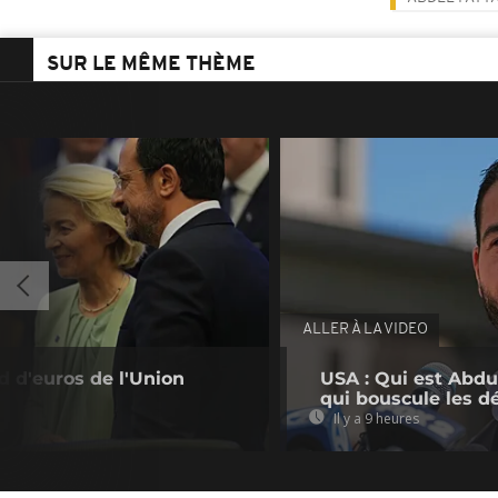
SUR LE MÊME THÈME
ALLER À LA VIDEO
rd d'euros de l'Union
USA : Qui est Abdu
qui bouscule les d
Il y a 9 heures