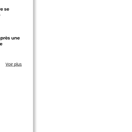
re se
e
après une
e
Voir plus