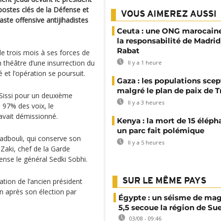
postes clés de la Défense et
VOUS AIMEREZ AUSSI
ste offensive antijihadistes
Ceuta : une ONG marocaine
la responsabilité de Madrid
Rabat
de trois mois à ses forces de
n théâtre d’une insurrection du
Il y a 1 heure
 et l’opération se poursuit.
Gaza : les populations sce
malgré le plan de paix de 
 Sissi pour un deuxième
Il y a 3 heures
e 97% des voix, le
avait démissionné.
Kenya : la mort de 15 éléph
un parc fait polémique
adbouli, qui conserve son
Il y a 5 heures
aki, chef de la Garde
ense le général Sedki Sobhi.
ation de l’ancien président
SUR LE MÊME PAYS
 après son élection par
Égypte : un séisme de ma
5,5 secoue la région de Su
03/08 - 09:46