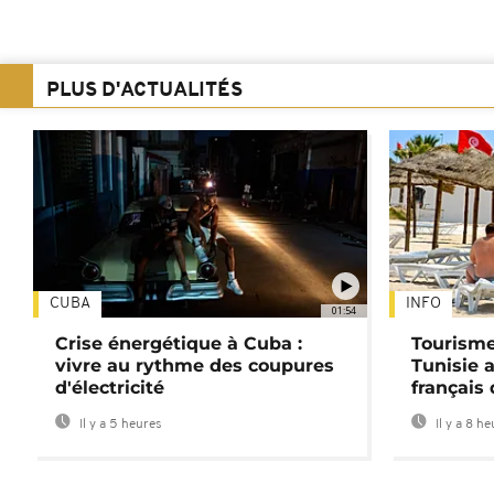
PLUS D'ACTUALITÉS
CUBA
INFO
01:54
Crise énergétique à Cuba :
Tourisme
vivre au rythme des coupures
Tunisie 
d'électricité
français
Il y a 5 heures
Il y a 8 h