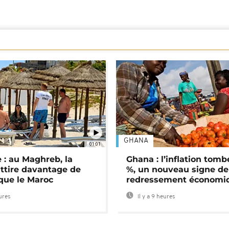
GHANA
01:01
 : au Maghreb, la
Ghana : l’inflation tomb
attire davantage de
%, un nouveau signe de
 que le Maroc
redressement économi
eures
Il y a 9 heures