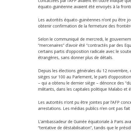
contactées par l’AFP avaient en outre indiqué qu
équato-guinéenne avaient été envoyés à la front
Les autorités équato-guinéennes n’ont pu être jo
obtenir confirmation de la fermeture des frontière
Selon le communiqué de mercredi, le gouvernem
“mercenaires” d’avoir été “contractés par des Eq
certains partis d’opposition radicale avec le sout
étrangères, sans donner plus de détails.
Depuis les élections générales du 12 novembre, 
sièges sur 100 au Parlement, le parti d’opposition
– qui a obtenu le dernier siège – dénonce des “di
militants, dans les capitales politique Malabo e
Les autorités n’ont pu être jointes par l’AFP co
arrestations. Les médias publics n’en ont pas fait 
L’ambassadeur de Guinée équatoriale à Paris avai
“tentative de déstabilisation”, tandis que le prés