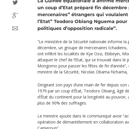
La Guinée équatoriale a affirmé mercre
un coup d’Etat préparé fin décembre
mercenaires” étrangers qui voulaient 
l’Etat” Teodoro Obiang Nguema pour 
politiques d’opposition radicale”.
“Le ministère de la Sécurité nationale informe la
décembre, un groupe de mercenaires tchadiens, s
ont infiltré les localités de Kye Ossi, Ebibeyin,
attaquer le chef de l’Etat, qui se trouvait dans le 
Mongomo pour passer les fêtes de fin d’année”
ministre de la Sécurité, Nicolas Obama Nchama, lu
Dirigeant son pays d’une main de fer depuis son 
1979 par un coup d‘État, Teodoro Obiang, âgé d
d’État du continent pour la longévité au pouvoir, 
plus de 90% des suffrages.
Le ministre ajoute dans le communiqué avoir “a
opération de démantèlement en collaboration ave
Cameroun”.