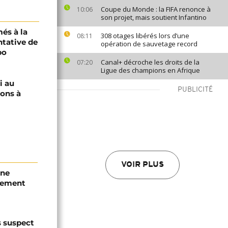
Coupe du Monde : la FIFA renonce à
10:06
son projet, mais soutient Infantino
és à la
308 otages libérés lors d’une
08:11
ntative de
opération de sauvetage record
bo
Canal+ décroche les droits de la
07:20
Ligue des champions en Afrique
i au
PUBLICITÉ
ions à
VOIR PLUS
une
tement
s suspect