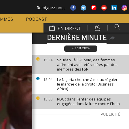
Rejoignez-nous
AMMES
PODCAST
EN DIRECT
DERNIÈRE MINUTE
6 août 2026
Soudan : à El-Obeid, des femmes
15:34
affirment avoir été violées par des
membres des FSR
Le Nigeria cherche à mieux réguler
15:04
le marché de la crypto [Business
Africa]
RDC : dans l'enfer des équipes
15:00
engagées dans la lutte contre Ebola
PUBLICITÉ