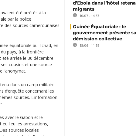
d’Ebola dans l’hôtel reten
migrants
vaient été arrêtés à la
10/07 - 14:33
ale par la police
ère des sources camerounaises
Guinée Équatoriale : le
gouvernement présente s
démission collective
inée équatoriale au Tchad, en
18/06 - 11:55
 du pays, à la frontière
it été arrêté le 30 décembre
 ses cousins et une source
de l’anonymat.
tenu dans un camp militaire
ns d’enquête concernant les
mêmes sources. L’information
e.
es avec le Gabon et le
eu lieu les arrestations,
 Des sources locales