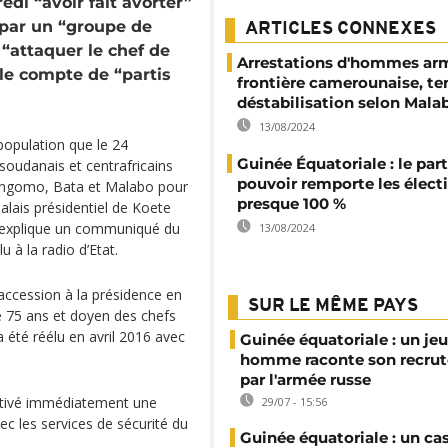
di “avoir fait avorter”
 par un “groupe de
ARTICLES CONNEXES
“attaquer le chef de
Arrestations d'hommes arm
le compte de “partis
frontière camerounaise, te
déstabilisation selon Mala
13/08/2024
 population que le 24
Guinée Équatoriale : le part
oudanais et centrafricains
pouvoir remporte les élect
 Mongomo, Bata et Malabo pour
presque 100 %
palais présidentiel de Koete
, explique un communiqué du
13/08/2024
 à la radio d’Etat.
accession à la présidence en
SUR LE MÊME PAYS
e 75 ans et doyen des chefs
a été réélu en avril 2016 avec
Guinée équatoriale : un je
homme raconte son recru
par l'armée russe
ctivé immédiatement une
29/07 - 15:56
c les services de sécurité du
Guinée équatoriale : un ca