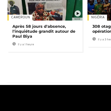
CAMEROUN
NIGÉRIA
02:03
Après 58 jours d'absence,
308 otag
l'inquiétude grandit autour de
opératio
Paul Biya
Il y a 3 h
Il y a 1 heure