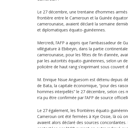
Le 27 décembre, une trentaine d’hommes armés a
frontière entre le Cameroun et la Guinée équatori
camerounaise, avaient déclaré la semaine derni
et diplomatiques équato-guinéennes.
Mercredi, l’AFP a appris que l’ambassadeur de Gu
villégiature à Ebibeyin, dans la partie continentale
camerounaise, pour les fêtes de fin d’année, ava
par les autorités équato-guinéennes, selon un de
policière de haut rang s’exprimant sous couvert 
M. Enrique Nsue Anguesom est détenu depuis dé
de Bata, la capitale économique, “pour des raiso
hommes interpellés” le 27 décembre, selon ces 
n’a pu être confirmée par l’AFP de source officiell
Le 27 également, les frontières équato-guinéenn
Cameroun ont été fermées à Kye Ossie, là où ont 
avaient alors déclaré des sources concordantes.