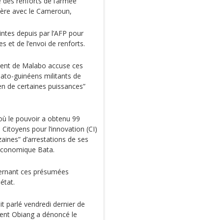
e des renforts de l’armée
ière avec le Cameroun,
intes depuis par l’AFP pour
s et de l’envoi de renforts.
ent de Malabo accuse ces
uato-guinéens militants de
ien de certaines puissances”
où le pouvoir a obtenu 99
 Citoyens pour l’innovation (CI)
zaines” d’arrestations de ses
t économique Bata.
ncernant ces présumées
état.
t parlé vendredi dernier de
ident Obiang a dénoncé le