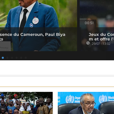
00:51
bsence du Cameroun, Paul Biya
Jeux du Co
ts
m et offre 
29/07 - 13:02