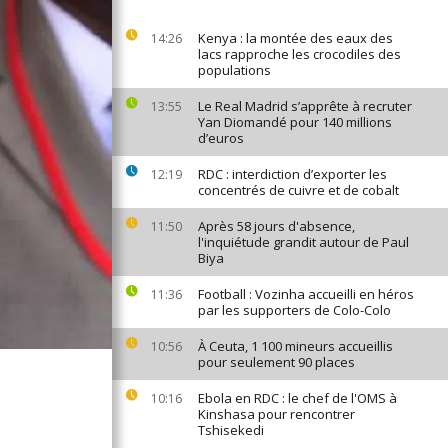
Kenya : la montée des eaux des
14:26
lacs rapproche les crocodiles des
populations
Le Real Madrid s’apprête à recruter
13:55
Yan Diomandé pour 140 millions
d’euros
RDC : interdiction d’exporter les
12:19
concentrés de cuivre et de cobalt
Après 58 jours d'absence,
11:50
l'inquiétude grandit autour de Paul
Biya
Football : Vozinha accueilli en héros
11:36
par les supporters de Colo-Colo
À Ceuta, 1 100 mineurs accueillis
10:56
pour seulement 90 places
Ebola en RDC : le chef de l'OMS à
10:16
Kinshasa pour rencontrer
Tshisekedi