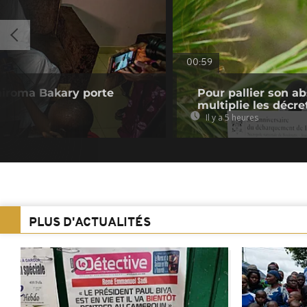
00:59
hiroma Bakary porte
Pour pallier son a
multiplie les décre
Il y a 5 heures
PLUS D'ACTUALITÉS