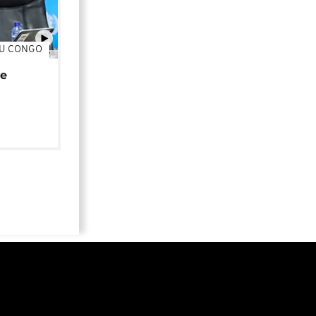
DU CONGO
01:02
de