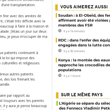
n d’une transplantation.
VOUS AIMEREZ AUSSI
Soudan : à El-Obeid, des 
’en finir avec des années de
affirment avoir été violées
c’était très difficile avec la
membres des FSR
beaucoup à faire à la maison et
alade. J’étais un jour sur deux
Il y a 16 minutes
à Dieu, je peux m’occuper de ma
RDC : dans l'enfer des équi
engagées dans la lutte con
Il y a 50 minutes
ux patients continuent à
 la loi qui impose des
Kenya : la montée des eaux
culturelles et religieuses.
rapproche les crocodiles d
populations
breux autres patients
Il y a 1 heure
 des lois freinant les
amille.
SUR LE MÊME PAYS
laire par rapport au
 toujours avec les parents
L'Algérie se sépare du sél
ir, il y aura je pense beaucoup
des Fennecs Vladimir Petk