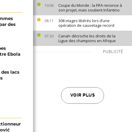
Coupe du Monde : la FIFA renonce à
10:06
son projet, mais soutient Infantino
femmes
308 otages libérés lors d’une
08:11
 par des
opération de sauvetage record
Canal+ décroche les droits de la
07:20
Ligue des champions en Afrique
pes
PUBLICITÉ
tre Ebola
 des lacs
es
VOIR PLUS
ectionneur
ović