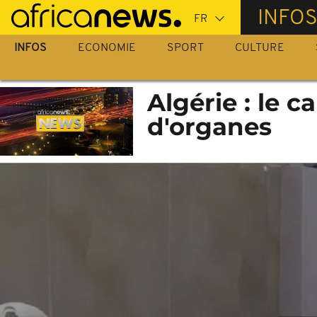
Passer
INFO
au
contenu
INFOS
ECONOMIE
SPORT
CULTURE
principal
Algérie : le 
d'organes