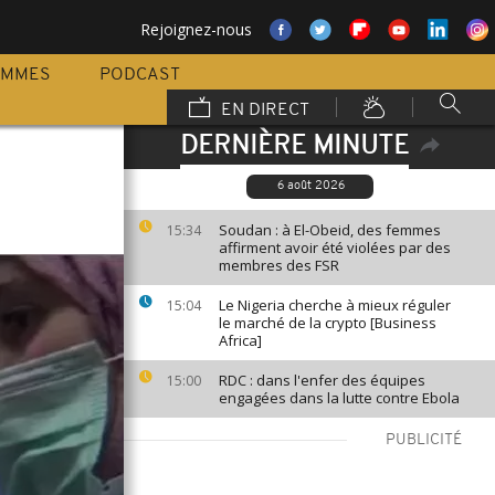
Rejoignez-nous
AMMES
PODCAST
EN DIRECT
DERNIÈRE MINUTE
6 août 2026
Soudan : à El-Obeid, des femmes
15:34
affirment avoir été violées par des
membres des FSR
Le Nigeria cherche à mieux réguler
15:04
le marché de la crypto [Business
Africa]
RDC : dans l'enfer des équipes
15:00
engagées dans la lutte contre Ebola
PUBLICITÉ