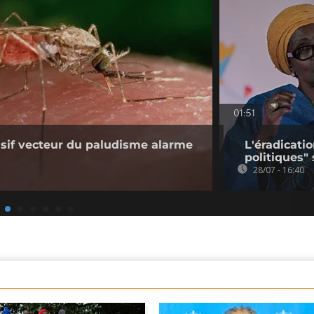
01:51
sif vecteur du paludisme alarme
L'éradicati
politiques"
28/07 - 16:40