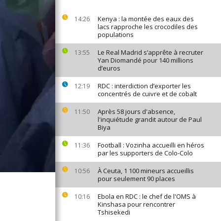
Kenya : la montée des eaux des
14:26
lacs rapproche les crocodiles des
populations
Le Real Madrid s’apprête à recruter
13:55
Yan Diomandé pour 140 millions
d’euros
RDC : interdiction d’exporter les
12:19
concentrés de cuivre et de cobalt
Après 58 jours d'absence,
11:50
l'inquiétude grandit autour de Paul
Biya
Football : Vozinha accueilli en héros
11:36
par les supporters de Colo-Colo
À Ceuta, 1 100 mineurs accueillis
10:56
pour seulement 90 places
Ebola en RDC : le chef de l'OMS à
10:16
Kinshasa pour rencontrer
Tshisekedi