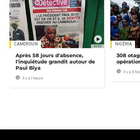
CAMEROUN
NIGÉRIA
02:03
Après 58 jours d'absence,
308 otag
l'inquiétude grandit autour de
opératio
Paul Biya
Il y a 3 h
Il y a 1 heure