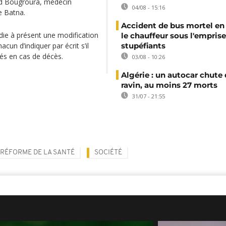
hmed Bougroura, médecin
04/08 - 15:16
e Batna.
Accident de bus mortel en 
udie à présent une modification
le chauffeur sous l'emprise
acun d’indiquer par écrit s’il
stupéfiants
és en cas de décès.
03/08 - 10:26
Algérie : un autocar chute
ravin, au moins 27 morts
31/07 - 21:55
RÉFORME DE LA SANTÉ
SOCIÉTÉ