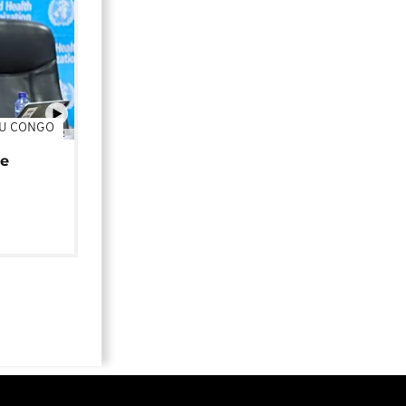
DU CONGO
01:02
de