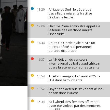
Afrique du Sud : le départ de
18:20
travailleurs migrants fragilise
l'industrie textile
Haïti : le Premier ministre appelle à
17:08
la tenue des élections malgré
l'insécurité
Ceuta : la Garde civile ouvre un
16:44
bureau dédié aux personnes
portées disparues
La 13ᵉ édition du concours
16:37
international de ballet sud-africain
ouvre la scène aux jeunes talents
Arrêt sur images du 6 août 2026 : la
15:54
FIFA dans la tourmente
Libye : des détenus s'évadent d'une
15:52
prison dans l'Ouest
A El-Obeid, des femmes affirment
15:34
avoir été violées par des membres
des FSR