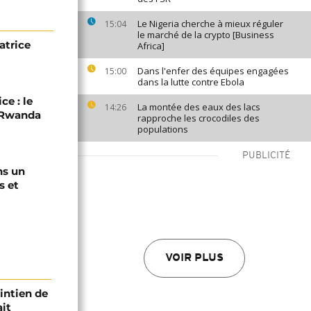
Le Nigeria cherche à mieux réguler
15:04
le marché de la crypto [Business
atrice
Africa]
Dans l'enfer des équipes engagées
15:00
dans la lutte contre Ebola
ce : le
La montée des eaux des lacs
14:26
C-Rwanda
rapproche les crocodiles des
populations
PUBLICITÉ
ns un
s et
VOIR PLUS
intien de
ait