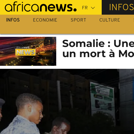
Passer
INFO
au
contenu
INFOS
ECONOMIE
SPORT
CULTURE
principal
Somalie : Une
un mort à Mo