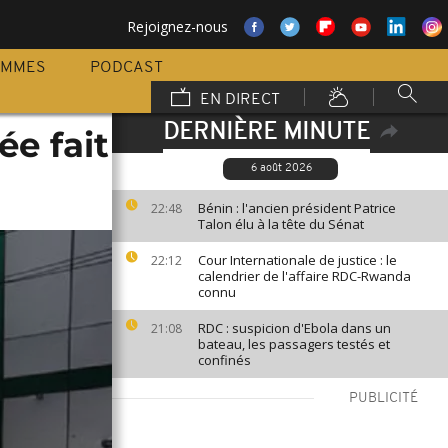
Rejoignez-nous
AMMES
PODCAST
EN DIRECT
DERNIÈRE MINUTE
ée fait
6 août 2026
Bénin : l'ancien président Patrice
22:48
Talon élu à la tête du Sénat
Cour Internationale de justice : le
22:12
calendrier de l'affaire RDC-Rwanda
connu
RDC : suspicion d'Ebola dans un
21:08
bateau, les passagers testés et
confinés
PUBLICITÉ