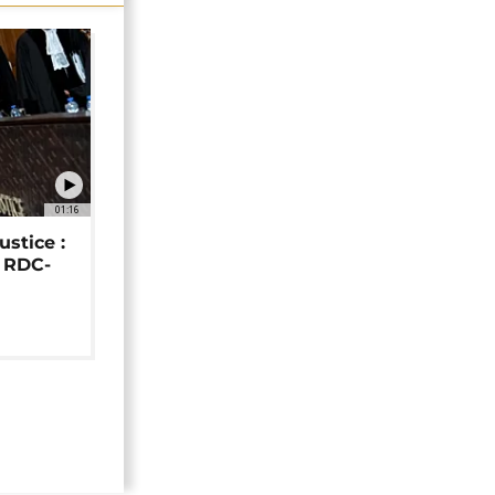
01:16
ustice :
e RDC-