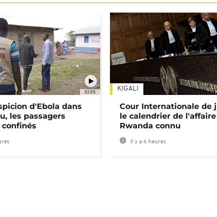
KIGALI
02:05
spicion d'Ebola dans
Cour Internationale de j
u, les passagers
le calendrier de l'affair
 confinés
Rwanda connu
ures
Il y a 6 heures