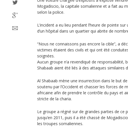
Une voiture chargée d’explosifs a explosé vendred
Mogadiscio, la capitale somalienne et a fait au 
selon la police.
L’incident a eu lieu pendant l’heure de pointe su
d’un hôpital dans un quartier qui abrite de nombr
“Nous ne connaissons pas encore la cible”, a décl
victimes étaient des civils et qui ont été conduit
soignées.
Aucun groupe n’a revendiqué de responsabilité, bie
Shabaab aient été liés à des attaques similaires 
Al Shabaab mène une insurrection dans le but d
soutenu par l’Occident et chasser les forces de ma
africaine afin de prendre le contrôle du pays et a
stricte de la charia.
Le groupe a régné sur de grandes parties de ce pa
jusqu’en 2011, puis il a été chassé de Mogadiscio 
les troupes somaliennes.