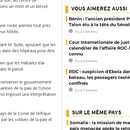
i soir, au centre de
moins un mort et un blessé
VOUS AIMEREZ AUSSI
Bénin : l'ancien président P
Talon élu à la tête du Sénat
r une route animée tout près
eux hôtels.
Il y a 5 heures
Cour Internationale de justi
aré M. Bulle, ajoutant que les
calendrier de l'affaire RD
es dans des hôpitaux pour être
connu
Il y a 6 heures
n que les militants d’al-
dans le passé.
RDC : suspicion d'Ebola da
bateau, les passagers testé
e renverser le gouvernement
confinés
intien de la paix de l’Union
Il y a 7 heures
insi imposer une interprétation
SUR LE MÊME PAYS
ys de la Corne de l’Afrique
par les soldats de la paix et
Somalie : la mission de ma
paix menacée après le retr