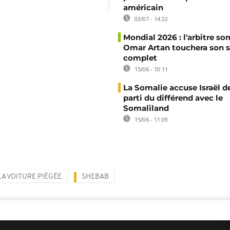
américain
03/07 - 14:22
Mondial 2026 : l'arbitre so
Omar Artan touchera son s
complet
15/06 - 10:11
La Somalie accuse Israël de
parti du différend avec le
Somaliland
15/06 - 11:09
LA VOITURE PIÉGÉE
SHEBAB