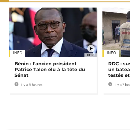
INFO
INFO
01:02
Bénin : l'ancien président
RDC : su
Patrice Talon élu à la tête du
un batea
Sénat
testés et
Il y a 5 heures
Il y a 7 he