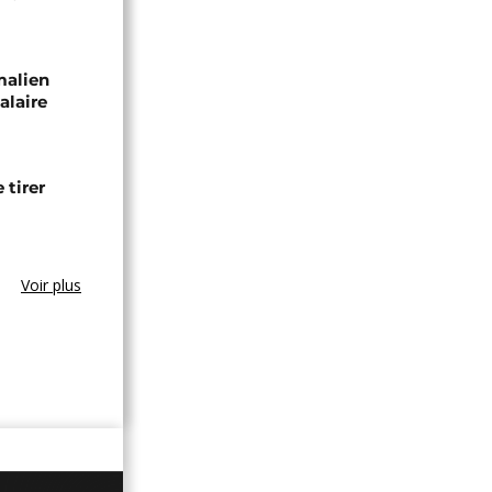
malien
alaire
 tirer
Voir plus