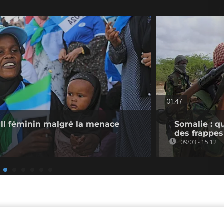
01:47
all féminin malgré la menace
Somalie : qu
des frappes
09/03 - 15:12