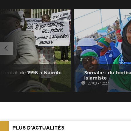
01:47
attentat de 1998 à Nairobi
Somalie : du footb
islamiste
27/03 - 12:27
PLUS D'ACTUALITÉS