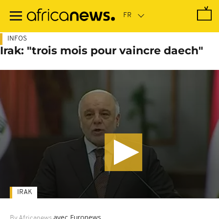
Passer
au
contenu
principal
INFOS
Irak: "trois mois pour vaincre daech"
IRAK
avec Euronews
By Africanews