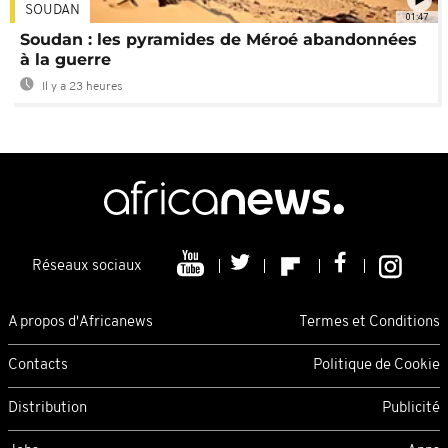
SOUDAN
01:47
Soudan : les pyramides de Méroé abandonnées
à la guerre
Il y a 23 heures
Réseaux sociaux
A propos d'Africanews
Termes et Conditions
Contacts
Politique de Cookie
Distribution
Publicité