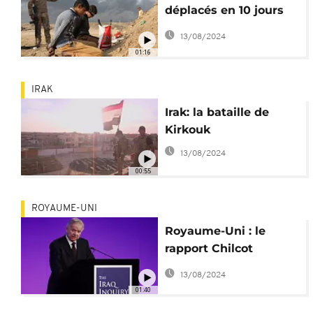
déplacés en 10 jours
de combats
13/08/2024
01:16
IRAK
Irak: la bataille de
Kirkouk
13/08/2024
00:55
ROYAUME-UNI
Royaume-Uni : le
rapport Chilcot
accable Tony Blair
13/08/2024
01:40