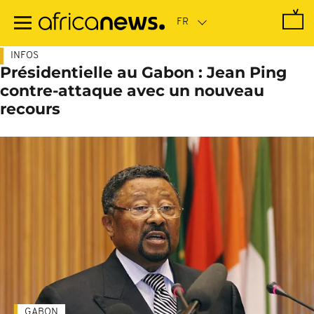
Passer
au
contenu
principal
INFOS
Présidentielle au Gabon : Jean Ping
contre-attaque avec un nouveau
recours
GABON