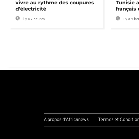
vivre au rythme des coupures
Tunisie 
d'électricité
français
Il y a 7 heures
Il y a 9 h
A propos d'Africanews
Termes et Conditio