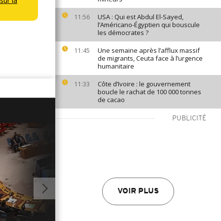
sur la
USA : Qui est Abdul El-Sayed,
11:56
l’Américano-Égyptien qui bouscule
les démocrates ?
Une semaine après l’afflux massif
11:45
de migrants, Ceuta face à l’urgence
humanitaire
Côte d’Ivoire : le gouvernement
11:33
boucle le rachat de 100 000 tonnes
de cacao
PUBLICITÉ
VOIR PLUS
02:26