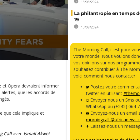
13/08/2024
La philantropie en temps d
19
13/08/2024
The Morning Call, c'est pour vou
votre monde. Nous voulons donc
vos opinions sur nos programme
souhaitez contribuer à The Morni
voici comment nous contacter :
e et Opera devraient informer
Postez votre commentai
s alertes, que les accords de
twitter en utilisant
#themor
ngés.
Envoyer nous un Sms o
WhatsApp au (+242) 064 7
e que cela implique et
Envoyez-nous un email s
morningcall @africanews.
Laissez-nous un messag
g Call
avec
Ismail Akwei
.