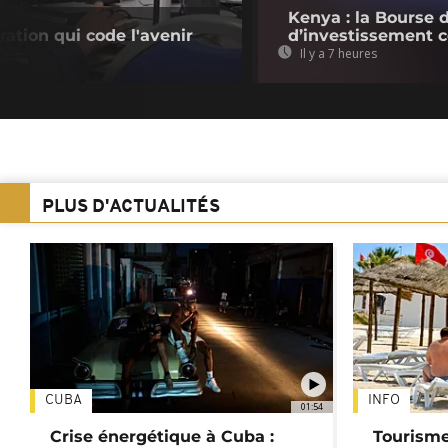
Kenya : la Bourse 
ration qui code l'avenir
d’investissement c
Il y a 7 heures
PLUS D'ACTUALITÉS
CUBA
INFO
01:54
Crise énergétique à Cuba :
Tourisme