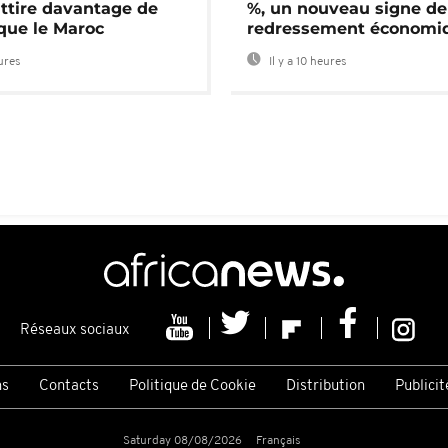
attire davantage de
%, un nouveau signe de
 que le Maroc
redressement économi
eures
Il y a 10 heures
Réseaux sociaux
ns
Contacts
Politique de Cookie
Distribution
Publicit
Saturday 08/08/2026