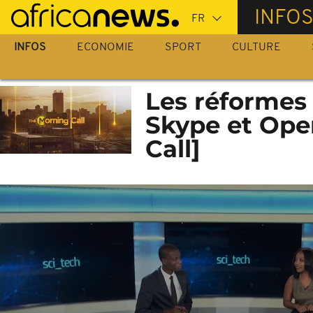
Passer
INFO
au
contenu
INFOS
ECONOMIE
SPORT
CULTURE
principal
Les réformes
Skype et Ope
Call]