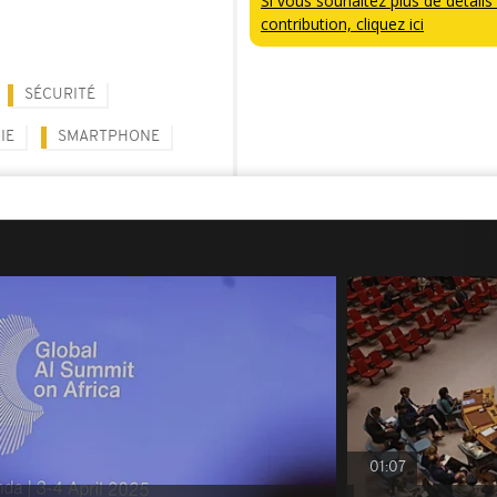
Si vous souhaitez plus de détails 
contribution, cliquez ici
SÉCURITÉ
IE
SMARTPHONE
01:07