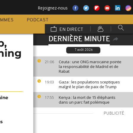
Rejoignez-nous
AMMES
PODCAST
EN DIRECT
DERNIÈRE MINUTE
p,
ning
7 août 2026
Ceuta : une ONG marocaine pointe
21:06
la responsabilité de Madrid et de
Rabat
Gaza : les populations sceptiques
19:03
malgré le plan de paix de Trump
aîne
Kenya : la mort de 15 éléphants
17:55
dans un parc fait polémique
PUBLICITÉ
ns