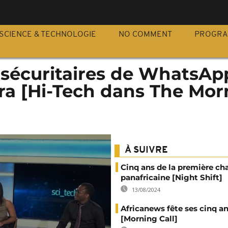
S
SCIENCE & TECHNOLOGIE
NO COMMENT
PROGR
 sécuritaires de WhatsAp
ra [Hi-Tech dans The Mor
À SUIVRE
Cinq ans de la première ch
panafricaine [Night Shift]
13/08/2024
Africanews fête ses cinq a
[Morning Call]