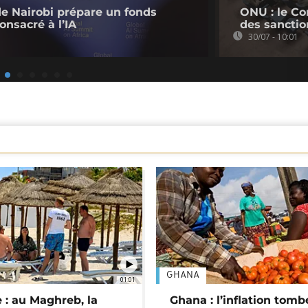
de Nairobi prépare un fonds
ONU : le Co
onsacré à l’IA
des sanctio
30/07 - 10:01
GHANA
01:01
 : au Maghreb, la
Ghana : l’inflation tomb