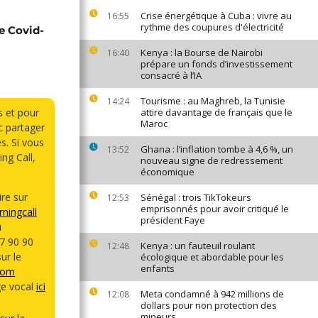
Crise énergétique à Cuba : vivre au
16:55
rythme des coupures d'électricité
e Covid-
Kenya : la Bourse de Nairobi
16:40
prépare un fonds d’investissement
consacré à l’IA
Tourisme : au Maghreb, la Tunisie
14:24
s et pour
attire davantage de français que le
Maroc
 partager
s. Si vous
Ghana : l’inflation tombe à 4,6 %, un
13:52
ng Call,
nouveau signe de redressement
économique
re sur
Sénégal : trois TikTokeurs
12:53
emprisonnés pour avoir critiqué le
ningcall
président Faye
u
7 90 90
Kenya : un fauteuil roulant
12:48
ur le
écologique et abordable pour les
enfants
com
e vocal
ici
Meta condamné à 942 millions de
12:08
dollars pour non protection des
mineurs