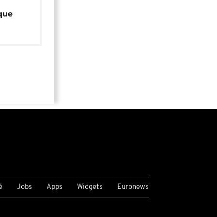
que
é
Jobs
Apps
Widgets
Euronews