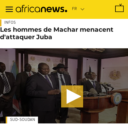
Passer
au
contenu
principal
INFOS
Les hommes de Machar menacent
d'attaquer Juba
SUD-SOUDAN