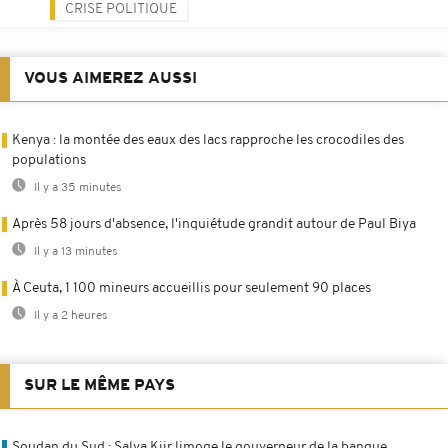
CRISE POLITIQUE
VOUS AIMEREZ AUSSI
Kenya : la montée des eaux des lacs rapproche les crocodiles des
populations
Il y a 35 minutes
Après 58 jours d'absence, l'inquiétude grandit autour de Paul Biya
Il y a 13 minutes
À Ceuta, 1 100 mineurs accueillis pour seulement 90 places
Il y a 2 heures
SUR LE MÊME PAYS
Soudan du Sud : Salva Kiir limoge le gouverneur de la banque