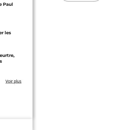
e Paul
r les
eurtre,
s
Voir plus