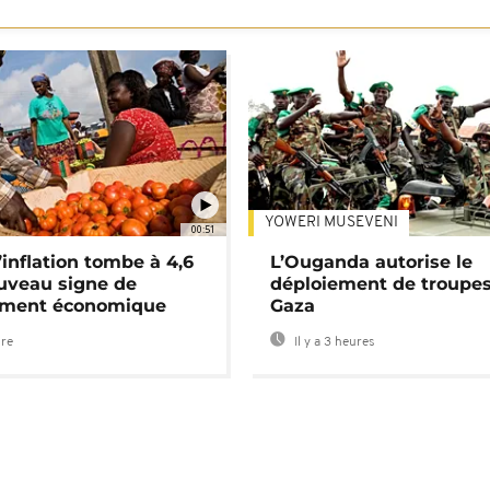
YOWERI MUSEVENI
00:51
’inflation tombe à 4,6
L’Ouganda autorise le
uveau signe de
déploiement de troupes
ement économique
Gaza
ure
Il y a 3 heures