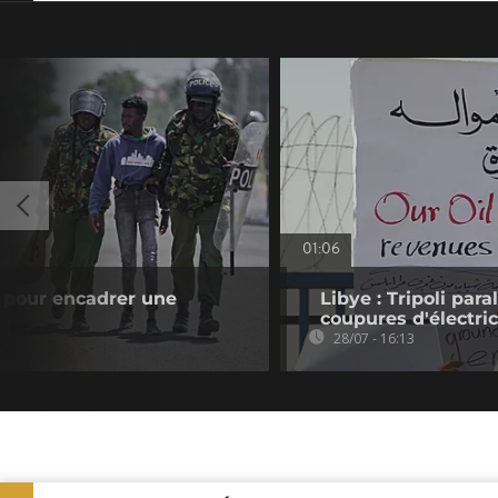
01:06
e pour encadrer une
Libye : Tripoli para
coupures d'électric
28/07 - 16:13