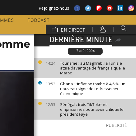
Rejoignez-nous
AMMES
PODCAST
EN DIRECT
DERNIÈRE MINUTE
homme
7 août 2026
Tourisme : au Maghreb, la Tunisie
14:24
attire davantage de français que le
Maroc
Ghana : l’inflation tombe à 4,6 %, un
13:52
nouveau signe de redressement
économique
Sénégal : trois TikTokeurs
12:53
emprisonnés pour avoir critiqué le
président Faye
PUBLICITÉ