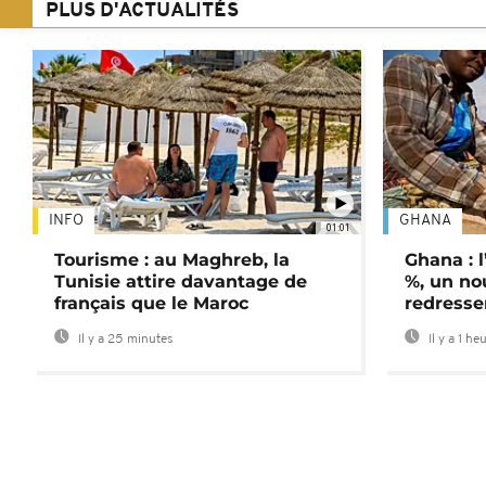
PLUS D'ACTUALITÉS
INFO
GHANA
01:01
Tourisme : au Maghreb, la
Ghana : l
Tunisie attire davantage de
%, un no
français que le Maroc
redress
Il y a 25 minutes
Il y a 1 he