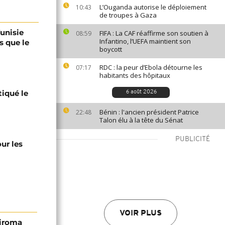
L’Ouganda autorise le déploiement
10:43
de troupes à Gaza
Tunisie
FIFA : La CAF réaffirme son soutien à
08:59
Infantino, l’UEFA maintient son
s que le
boycott
RDC : la peur d’Ebola détourne les
07:17
habitants des hôpitaux
tiqué le
6 août 2026
Bénin : l'ancien président Patrice
22:48
Talon élu à la tête du Sénat
PUBLICITÉ
ur les
VOIR PLUS
hiroma