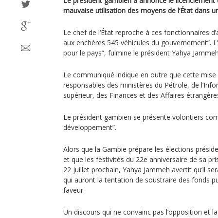
Le président gambien a annoncé le licenciement 
mauvaise utilisation des moyens de l‘État dans
Le chef de l‘État reproche à ces fonctionnaires 
aux enchères 545 véhicules du gouvernement”. L’
pour le pays”, fulmine le président Yahya Jammeh
Le communiqué indique en outre que cette mise à
responsables des ministères du Pétrole, de l’Inf
supérieur, des Finances et des Affaires étrangère
Le président gambien se présente volontiers co
développement”.
Alors que la Gambie prépare les élections présid
et que les festivités du 22e anniversaire de sa pr
22 juillet prochain, Yahya Jammeh avertit qu’il se
qui auront la tentation de soustraire des fonds p
faveur.
Un discours qui ne convainc pas l’opposition et la 