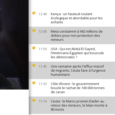
Kenya : un fauteuil roulant
12:48
écologique et abordable pour les
enfants
Meta condamné à 942 millions de
12:08
dollars pour non protection des
mineurs
USA : Qui est Abdul El-Sayed,
11:56
l’Américano-Égyptien qui bouscule
les démocrates ?
Une semaine après l’afflux massif
11:45
de migrants, Ceuta face à l’urgence
humanitaire
Côte d’Ivoire : le gouvernement
11:33
boucle le rachat de 100 000 tonnes
de cacao
Ceuta : le Maroc promet d’aider au
11:16
retour des mineurs, le bilan monte à
80 morts