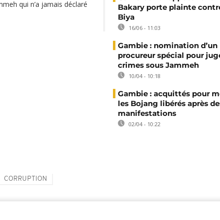
meh qui n’a jamais déclaré
Bakary porte plainte contr
Biya
16/06 - 11:03
Gambie : nomination d’un
procureur spécial pour juge
crimes sous Jammeh
10/04 - 10:18
Gambie : acquittés pour m
les Bojang libérés après de
manifestations
02/04 - 10:22
CORRUPTION