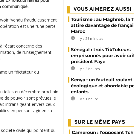
de 27 fonctionnaires pour
 un communiqué.
VOUS AIMEREZ AUSSI
Tourisme : au Maghreb, la 
d’avoir “vendu frauduleusement
attire davantage de françai
opération est une “une perte
Maroc
.
Il y a 25 minutes
 l‘écart concerne des
Sénégal : trois TikTokeurs
ormation, de l’Enseignement
emprisonnés pour avoir cri
s.
président Faye
Il y a 2 heures
mme un “dictateur du
Kenya : un fauteuil roulant
écologique et abordable po
entielles en décembre prochain
enfants
ise de pouvoir sont prévues le
Il y a 1 heure
rait intransigeant envers ceux
ublics en pensant agir en sa
SUR LE MÊME PAYS
société civile qui pointent du
Cameroun : l'opposant Tc