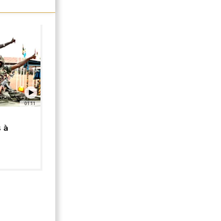
01:11
 à