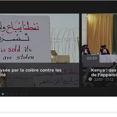
00:59
lysée par la colère contre les
Kenya : des
ité
de l'apparei
22/07 - 17:12