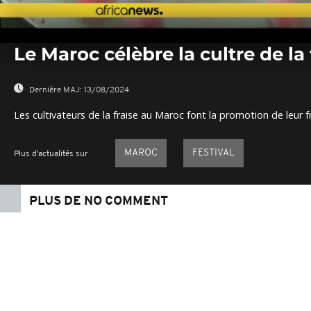
0
seconds
Le Maroc célèbre la cultre de la 
of
0
seconds
Volume
0%
Dernière MAJ:
13/08/2024
Les cultivateurs de la fraise au Maroc font la promotion de leur fr
MAROC
FESTIVAL
Plus d'actualités sur
PLUS DE NO COMMENT