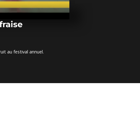
Afrique du Su
bibliothèque
éduquer les 
défavorisés
fraise
Libye : 115 m
secourus par 
côtes
uit au festival annuel.
Nigéria : Olu
Oresegun, un
hyperréalist