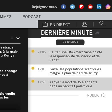
Rejoignez-nous
AMMES
PODCAST
EN DIRECT
DERNIÈRE MINUTE
7 août 2026
es tissus
s à la main
Ceuta : une ONG marocaine pointe
21:06
au Kenya
la responsabilité de Madrid et de
Rabat
Gaza : les populations sceptiques
19:03
ce change
malgré le plan de paix de Trump
unes à
Kenya : la mort de 15 éléphants
17:55
dans un parc fait polémique
tionnelle
PUBLICITÉ
s les