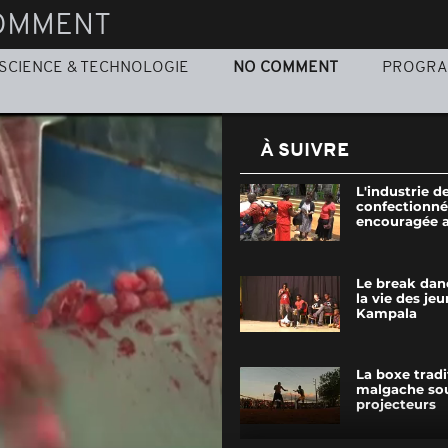
OMMENT
SCIENCE & TECHNOLOGIE
NO COMMENT
PROGR
À SUIVRE
L'industrie d
confectionné
encouragée 
Le break dan
la vie des je
Kampala
La boxe tradi
malgache sou
projecteurs