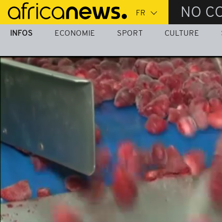
Passer
NO C
au
contenu
INFOS
ECONOMIE
SPORT
CULTURE
principal