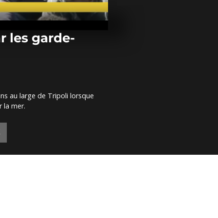
Violences à Br
des habitant
leurs maison
r les garde-
Somalie : six
tuées dans u
suicide des 
ns au large de Tripoli lorsque
La sécheress
r la mer.
une malnutri
à Madagasca
E