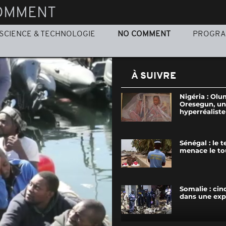
OMMENT
SCIENCE & TECHNOLOGIE
NO COMMENT
PROGR
À SUIVRE
Nigéria : Olu
Oresegun, un
hyperréalist
Sénégal : le 
menace le to
Somalie : ci
dans une exp