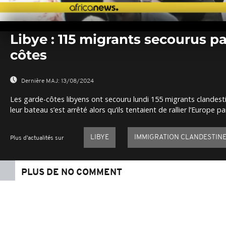
0
seconds
Libye : 115 migrants secourus pa
of
0
côtes
seconds
Volume
0%
Dernière MAJ:
13/08/2024
Les garde-côtes libyens ont secouru lundi 155 migrants clandesti
leur bateau s’est arrêté alors qu’ils tentaient de rallier l’Europe pa
LIBYE
IMMIGRATION CLANDESTIN
Plus d'actualités sur
PLUS DE NO COMMENT