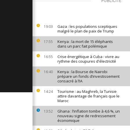
PUBLICITÉ
azzaville :
s désertent
s
Gaza : les populations sceptiques
19:03
malgré le plan de paix de Trump
 personnes
ne attaque
shebab
Kenya : la mort de 15 éléphants
17:55
dans un parc fait polémique
Crise énergétique à Cuba : vivre au
16:55
e engendre
rythme des coupures d'électricité
tion sévère
r
Kenya : la Bourse de Nairobi
16:40
prépare un fonds d’investissement
consacré à l’IA
Tourisme : au Maghreb, la Tunisie
14:24
attire davantage de français que le
Maroc
Ghana : l’inflation tombe à 4,6 %, un
13:52
nouveau signe de redressement
économique