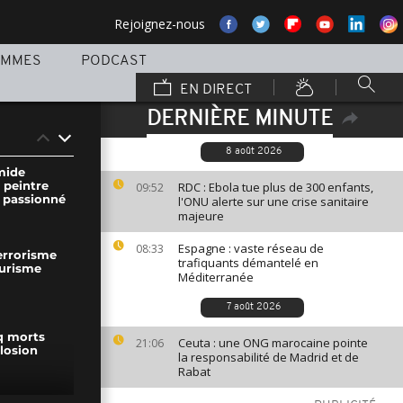
Rejoignez-nous
AMMES
PODCAST
EN DIRECT
DERNIÈRE MINUTE
8 août 2026
mide
 peintre
RDC : Ebola tue plus de 300 enfants,
09:52
e passionné
l'ONU alerte sur une crise sanitaire
majeure
Espagne : vaste réseau de
08:33
terrorisme
trafiquants démantelé en
urisme
Méditerranée
7 août 2026
nq morts
Ceuta : une ONG marocaine pointe
21:06
losion
la responsabilité de Madrid et de
Rabat