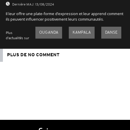
Dernière MAJ:
13/08/2024
Il leur offre une plate-forme d’expression et leur apprend comment
ils peuvent influencer positivement leurs communautés.
OUGANDA
KAMPALA
DANSE
Plus
d'actualités sur
PLUS DE NO COMMENT