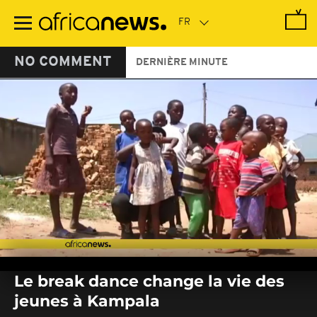
Passer
au
contenu
principal
NO COMMENT
DERNIÈRE MINUTE
0
seconds
Le break dance change la vie des
of
0
jeunes à Kampala
seconds