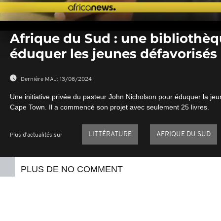
0
seconds
Afrique du Sud : une bibliothèq
of
0
éduquer les jeunes défavorisés
seconds
Volume
0%
Dernière MAJ:
13/08/2024
Une initiative privée du pasteur John Nicholson pour éduquer la je
Cape Town. Il a commencé son projet avec seulement 25 livres.
LITTÉRATURE
AFRIQUE DU SUD
Plus d'actualités sur
PLUS DE NO COMMENT