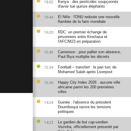
18:02
Kenya : des pesticides soupçonnés
nq morts
d'avoir tué quinze éléphants
losion
16:44
El Niño : l'ONU redoute une nouvelle
flambée de la faim mondiale
16:20
RDC: un premier échange de
azzaville :
s désertent
prisonniers entre Kinshasa et
s
l'AFC/M23 en préparation
15:45
Cameroun : pour pallier son absence,
Paul Biya multiplie les décrets
 personnes
ne attaque
15:39
Football – transfert : le pari turc de
shebab
Mohamed Salah après Liverpool
15:36
Happy City Index 2026 : aucune ville
africaine parmi les 200 premières
villes
14:24
Guinée : l'absence du président
Doumbouya ravive les tensions
politiques
14:23
Le gardien de but cap-verdien
Vozinha, officiellement présenté par