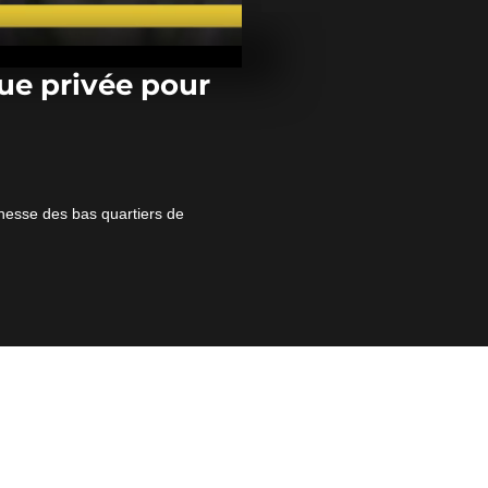
Somalie : ci
dans une exp
ue privée pour
Violences à Br
des habitant
leurs maison
unesse des bas quartiers de
Somalie : six
tuées dans u
suicide des 