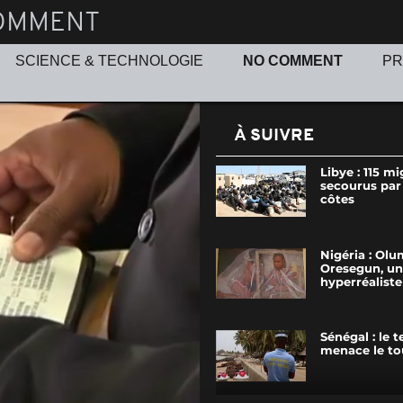
OMMENT
SCIENCE & TECHNOLOGIE
NO COMMENT
P
À SUIVRE
Libye : 115 m
secourus par 
côtes
Nigéria : Olu
Oresegun, un
hyperréalist
Sénégal : le 
menace le to