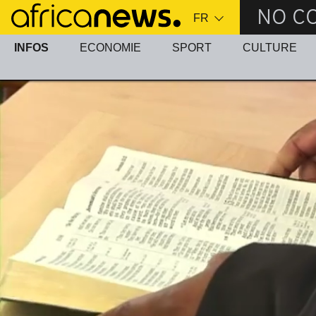
Passer
NO C
au
contenu
INFOS
ECONOMIE
SPORT
CULTURE
principal