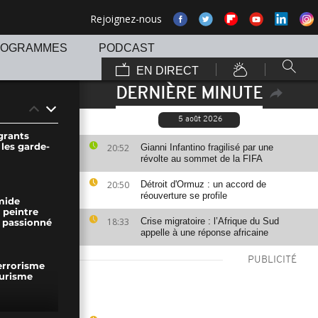
Rejoignez-nous
ROGRAMMES
PODCAST
EN DIRECT
DERNIÈRE MINUTE
5 août 2026
igrants
les garde-
20:52
Gianni Infantino fragilisé par une
révolte au sommet de la FIFA
20:50
Détroit d'Ormuz : un accord de
réouverture se profile
mide
 peintre
18:33
Crise migratoire : l’Afrique du Sud
e passionné
appelle à une réponse africaine
PUBLICITÉ
terrorisme
urisme